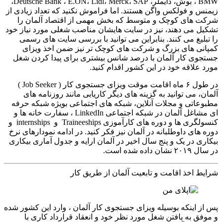
BMW ، بوش، دایملر، Deutsche Bank ، E.ON، Lidl، Merck، SAP،
زیمنس و فولکس واگن هستند. اما فراموش نکنید که تعداد زیادی از
شرکت های کوچک و متوسط که بخش مهمی از اقتصاد آلمان را
تشکیل می دهند، نیز در سایت هایشان مناصب شغلی مورد نیاز خود
را تبلیغ می کنند. بنابراین می توانید با بررسی سایت های رسمی
کمپانی های بزرگ و شرکت های کوچک تر نیز ضمن اخذ ویزای
جستجوی کار آلمان با درصد شانس بیشتری برای پیدا کردن شغل
مورد علاقه خود در این کشور اقدام کنید.
در طول ۶ ماه اقامت موقت ویزای جستجوی کار ( Job Seeker )
آلمان، می توانید به گزینه های دیگر کاریابی مانند روزنامه های
مطبوعاتی و مجلات آنلاین، شبکه های اجتماعی بویژه شبکه حرفه
ای مشاغل آلمان در شبکه اجتماعی LinkedIn ، سفارت خانه ها و
کنسولگری ها و دوره های کارآموزی Traineeships و internships و
دوره های داوطلبانه در آلمان نیز فکر کنید. در ادامه نمودارهای نرخ
بیکاری در یک و پنج سال اخیر در آلمان ارایه و جدول آماری بیکاری
در سال ۲۰۱۹ نشان داده شده است.
شرایط اخذ اقامت و تابعیت آلمان از طریق کار
پس از اینکه بوسیله ویزای جستجوی کار آلمان ، وارد این کشور شده
و موفق به یافتن شغل مورد نظر خود و انعقاد قرارداد کاری با