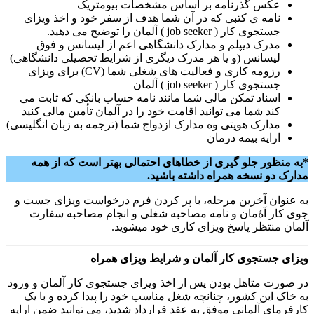
عکس گذرنامه بر اساس مشخصات بیومتریک
نامه ی کتبی که در آن شما هدف از سفر خود و اخذ ویزای
جستجوی کار ( job seeker ) آلمان را توضیح می دهید.
مدرک دیپلم و مدارک دانشگاهی اعم از لیسانس و فوق
لیسانس (و یا هر مدرک دیگری از شرایط تحصیلی دانشگاهی)
رزومه کاری و فعالیت های شغلی شما (CV) برای ویزای
جستجوی کار ( job seeker ) آلمان
اسناد تمکن مالی شما مانند نامه حساب بانکی که ثابت می
کند شما می توانید اقامت خود را در آلمان تأمین مالی کنید
مدارک هویتی وه مدارک ازدواج شما (ترجمه به زبان انگلیسی)
ارایه بیمه درمان
*به منظور جلو گیری از خطاهای احتمالی بهتر است که از همه
مدارک دو نسخه همراه داشته باشید.
به عنوان آخرین مرحله، با پر کردن فرم درخواست ویزای جست و
جوی کار آۀمان و نامه مصاحبه شغلی و انجام مصاحبه سفارت
آلمان منتظر پاسخ ویزای کاری خود میشوید.
ویزای جستجوی کار آلمان و شرایط ویزای همراه
در صورت متاهل بودن پس از اخذ ویزای جستجوی کار آلمان و ورود
به خاک این کشور، چنانچه شغل مناسب خود را پیدا کرده و با یک
کارفرمای آلمانی موفق به عقد قرارداد شدید، می توانید ضمن ارایه