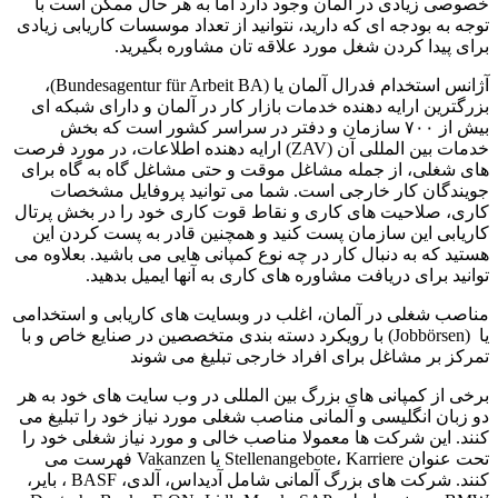
خصوصی زیادی در آلمان وجود دارد اما به هر حال ممکن است با
توجه به بودجه ای که دارید، نتوانید از تعداد موسسات کاریابی زیادی
برای پیدا کردن شغل مورد علاقه تان مشاوره بگیرید.
آژانس استخدام فدرال آلمان یا (Bundesagentur für Arbeit BA)،
بزرگترین ارایه دهنده خدمات بازار کار در آلمان و دارای شبکه ای
بیش از ۷۰۰ سازمان و دفتر در سراسر کشور است که بخش
خدمات بین المللی آن (ZAV) ارایه دهنده اطلاعات، در مورد فرصت
های شغلی، از جمله مشاغل موقت و حتی مشاغل گاه به گاه برای
جویندگان کار خارجی است. شما می توانید پروفایل مشخصات
کاری، صلاحیت های کاری و نقاط قوت کاری خود را در بخش پرتال
کاریابی این سازمان پست کنید و همچنین قادر به پست کردن این
هستید که به دنبال کار در چه نوع کمپانی هایی می باشید. بعلاوه می
توانید برای دریافت مشاوره های کاری به آنها ایمیل بدهید.
مناصب شغلی در آلمان، اغلب در وبسایت های کاریابی و استخدامی
یا (Jobbörsen) با رویکرد دسته بندی متخصصین در صنایع خاص و با
تمرکز بر مشاغل برای افراد خارجی تبلیغ می شوند
برخی از کمپانی های بزرگ بین المللی در وب سایت های خود به هر
دو زبان انگلیسی و آلمانی مناصب شغلی مورد نیاز خود را تبلیغ می
کنند. این شرکت ها معمولا مناصب خالی و مورد نیاز شغلی خود را
تحت عنوان Stellenangebote، Karriere یا Vakanzen فهرست می
کنند. شرکت های بزرگ آلمانی شامل آدیداس، آلدی، BASF ، بایر،