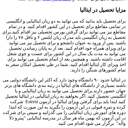
مزایا تحصیل در ایتالیا
برای تحصیل باید بدانید که می توانید به دو زبان ایتالیایی و انگلیسی
در تمامی مقاطع برای تحصیل در این کشور اقدام کنید. و در تمام
مقاطع نیز می توانید برای گرفتن بورس تحصیلی نیز اقدام کنید.برای
تحصیل به زبان انگلیسی باید مدرک زبان آیلتس ۶ و تافل ۷۸ را دارا
باشید. پس از ورود به عنوان دانشجو و برای تحصیل نیز می توانید
برای ویزای همراه خود اقدام کنید. بعد از به پایان رساندن تحصیل
می توانید به مدت یک سال در این کشور برای جست و جوی شغل
اقامت داشته باشید. و همچنین بعد از اتمام تحصیل می توانید برای
اخذ ویزای کار ایتالیا اقدام کنید. شما در طی تحصیل امکان سفر به
تمام کشورهای شنگن را دارید.
در ایتالیا حدود ۹۰ دانشگاه وجود دارد که اکثر این دانشگاه دولتی می
باشند بسیاری از دانشگاه های ایتالیا در رتبه بندی دانشگاه های برتر
جهان حضور دارند.برای تحصیل می توانید به زبان ایتالیایی و یا
انگلیسی تحصیل کنید. اگر بخواهید به زبان ایتالیایی در ایتالیا تحصیل
کنید ابتدا باید برای گرفتن ویزای ایتالیا در آزمون Esterni شرکت
کرده و نمره قبولی در این آزمون را بگیرید به این صورت که ابتدا
دوره های آموزش زبان ایتالیایی را می گذرانید و سپس برای شرکت
در این آزمون که بهمن ماه هر سال در مدرسه ایتالیایی “پیترو دلا
واله” برگزار می شود اقدام می کنید.