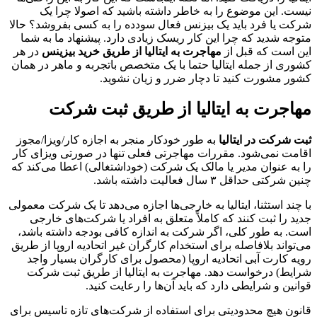
نیست. این موضوع را به خاطر داشته باشید که اصولا چرا یک
شرکت یا فرد باید یک بیزنس فعال سودده را به کسی بفروشد؟ حالا
متوجه شدید که چرا این کار ریسک زیادی دارد. پیشنهاد ما به شما
این است که قبل از
مهاجرت به ایتالیا از طریق خرید بیزینس
در هر
کشوری از جمله ایتالیا حتما با یک متخصص باتجربه و ماهر در همان
کشور مشورت کنید تا دچار ضرر و زیان نشوید.
مهاجرت به ایتالیا از طریق ثبت شرکت
ثبت شرکت در ایتالیا
به طور خودکار منجر به اجازه کار/ویزا/مجوز
اقامت نمی‌شود. مقررات مهاجرتی فعلی تنها در صورتی ویزای کار
را به عنوان مدیر یا مالک یک شرکت (خوداشتغالی) اعطا می‌کند که
چنین شرکتی حداقل ۳ سال فعالیت داشته باشد.
با چند استثنا، ایتالیا به خارجی‌ها اجازه می‌دهد تا یک شرکت معمولی
جدید را ثبت کنند که کاملاً متعلق به افراد یا شرکت‌های خارجی
است. به طور کلی، اگر شرکت به اندازه کافی بودجه داشته باشد،
می‌تواند بلافاصله برای استخدام کارگران غیر اتحادیه اروپا از طریق
رویه کارت آبی اتحادیه اروپا (محصول برای کارگران بسیار واجد
شرایط) درخواست دهد. مهاجرت به ایتالیا از طریق ثبت شرکت
قوانین و شرایطی دارد که باید آن‌ها را رعایت کنید.
قانون هیچ محدودیتی برای استفاده از شرکت‌های تازه تاسیس برای