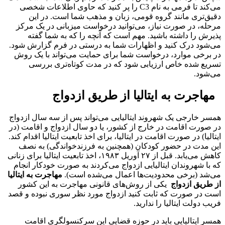
می‌کند تا فرمی به نام C3 را پر کنید که حاوی اطلاعات شخصی
دقیق‌تری مانند گروه قومی، زبان و مذهب شما است. در این
مرحله، در صورت نیاز، می‌توانید درخواست میزبانی در یک مرکز
پذیرش را داشته باشید. مهم است که آنچه را که به شما گفته
می‌شود درک کنید و اظهارات شما به درستی در فرم گزارش شود.
در برخی موارد، درخواست شما برای حمایت می‌تواند با یک روش
تسریع شده خاص ارزیابی شود که در مدت کوتاه‌تری بررسی
می‌شود.
مهاجرت به ایتالیا از طریق ازدواج
همسر خارجی یک شهروند ایتالیایی می‌تواند پس از سه سال ازدواج
در صورت اقامت در خارج از کشور، یا دو سال ازدواج و اقامت (در
ایتالیا) در صورت اقامت در ایتالیا، برای اخذ تابعیت ایتالیا اقدام کند.
این مدت در حضور کودکان (همچنین به فرزندخواندگی) به نصف
کاهش می‌یابد. قبل از ۲۷ آوریل ۱۹۸۳، اخذ تابعیت ایتالیا برای زنانی
که با شهروندان ایتالیایی ازدواج می‌کردند به صورت خودکار انجام
می‌شد (برخی محدودیت‌ها اعمال می‌شده است).
مهاجرت به ایتالیا
از طریق ازدواج
یکی از روش‌های قانونی مهاجرت به این کشور
است در صورت که ثابت کنید ازدواج مورد نظر سوری نبوده و قصد
فریب دولت ایتالیا را ندارید.
همسر ایتالیایی باید در حوزه قضایی این سرکنسولگری اقامت