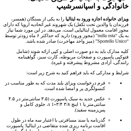
خانوادگی و اسپانسرشیپ
ویزای خانواده اجازه ورود به ایتالیا
را به یکی از بستگان (همسر،
فرزندان یا والدین تحت تکفل) یک شهروند غیر اتحادیه اروپا که دارای
مجوز اقامت معمول ایتالیایی است، می‌دهد. در این مورد شما نیاز
به یک “nulla osta” (مجوز ورود) دارید که حداکثر ۶ ماه زودتر توسط
“Sportello Unico” (میز واحد مهاجرت) صادر شده باشد.
کلیه مدارک باید به دو صورت اصلی و کپی ارائه شوند (شامل
فتوکپی پاسپورت و صفحات مربوطه، کارت سبز، گواهینامه
رانندگی، آزادی مشروط پیشرفته و غیره).
شرایط و مدارکی که باید فراهم کنید به شرح زیر است:
فرم درخواست ویزای بلند مدت که به طور مناسب در
کنسولگری پر و امضا شده است.
عکس جدید به سبک پاسپورت (۳.۵ سانتی‌متر در ۴.۵
سانتی‌متر یا ۱ اینچ ۳/۸ x 1»۳/۴، جلوی کامل و
پس‌زمینه سفید).
گذرنامه یا سند مسافرتی با اعتبار سه ماه در طول
اقامت برنامه ریزی شده متقاضی در ایتالیا؛ پاسپورت