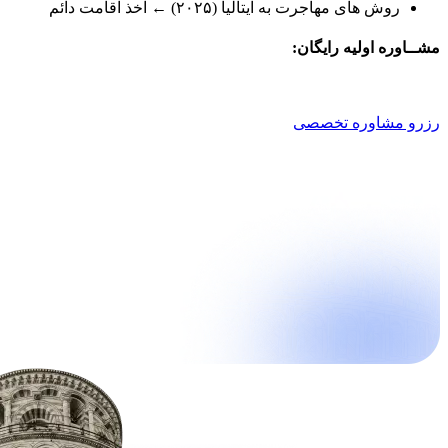
روش های مهاجرت به ایتالیا (۲۰۲۵) ← اخذ اقامت دائم
مشــاوره اولیه رایگان:
021 9100 4757
رزرو مشاوره تخصصی