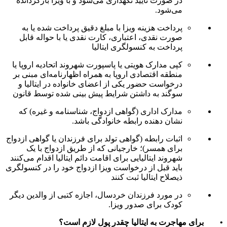
در صورت تایید نگهداری می‌شود و با ویزا بازگردانده
می‌شود.
پرداخت هزینه ویزا با مبلغ دقیق پرداخت شده یا به
صورت نقدی، اعتباری، کارت نقدی یا با حواله قابل
پرداخت به کنسولگری ایتالیا
کپی مدارک هویتی یا پاسپورت شهروند اتحادیه اروپا یا
منطقه اقتصادی اروپا به همراه اظهارنامه‌ای مبنی بر
درخواست حضور یکی از اعضای خانواده در ایتالیا و
سوگند به داشتن شرایط پیش بینی شده توسط قانون
مدارک اداری (گواهی ازدواج، شناسنامه و غیره) که
نشان دهنده رابطه خانوادگی باشد.
اثبات رابطه (گواهی تولد برای فرزندان یا گواهی ازدواج
برای همسر)؛ خارجیانی که از طریق ازدواج با یک
شهروند ایتالیایی برای اقامت دائم ایتالیا اقدام می‌کنند
باید قبل از درخواست ویزا ازدواج خود را در کنسولگری
ذیصلاح ایتالیا ثبت کنند
در مورد فرزندان خردسال، اجازه کتبی از والدین دیگر
کودک برای صدور ویزا.
• برای مهاجرت به ایتالیا چقدر پول لازم است؟