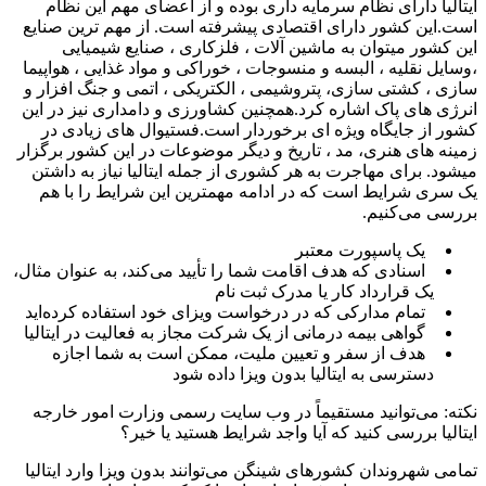
ایتالیا دارای نظام سرمایه داری بوده و از اعضای مهم این نظام
است.این کشور دارای اقتصادی پیشرفته است. از مهم ترین صنایع
این کشور میتوان به ماشین آلات ، فلزکاری ، صنایع شیمیایی
،وسایل نقلیه ، البسه و منسوجات ، خوراکی و مواد غذایی ، هواپیما
سازی ، کشتی سازی، پتروشیمی ، الکتریکی ، اتمی و جنگ افزار و
انرژی های پاک اشاره کرد.همچنین کشاورزی و دامداری نیز در این
کشور از جایگاه ویژه ای برخوردار است.فستیوال های زیادی در
زمینه های هنری، مد ، تاریخ و دیگر موضوعات در این کشور برگزار
میشود. برای مهاجرت به هر کشوری از جمله ایتالیا نیاز به داشتن
یک سری شرایط است که در ادامه مهمترین این شرایط را با هم
بررسی می‌کنیم.
یک پاسپورت معتبر
اسنادی که هدف اقامت شما را تأیید می‌کند، به عنوان مثال،
یک قرارداد کار یا مدرک ثبت نام
تمام مدارکی که در درخواست ویزای خود استفاده کرده‌اید
گواهی بیمه درمانی از یک شرکت مجاز به فعالیت در ایتالیا
هدف از سفر و تعیین ملیت، ممکن است به شما اجازه
دسترسی به ایتالیا بدون ویزا داده شود
نکته: می‌توانید مستقیماً در وب سایت رسمی وزارت امور خارجه
ایتالیا بررسی کنید که آیا واجد شرایط هستید یا خیر؟
تمامی شهروندان کشورهای شینگن می‌توانند بدون ویزا وارد ایتالیا