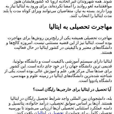
شوند. همه شهروندان غیر اتحادیه اروپا که کشورهایشان هنوز
موافقتنامه لغو روادید را امضا نکرده‌اند، برای ورود به ایتالیا نیاز به
ویزا دارند. بسته به نیاز، متقاضیان می‌توانند ویزای کوتاه مدت یا بلند
مدت ایتالیا را انتخاب کنند.
مهاجرت تحصیلی به ایتالیا
مهاجرت تحصیلی همیشه یکی از رایج‌ترین روش‌ها برای مهاجرت
بوده است. ایتالیا نیز از این قضیه مستثنی نیست. امروزه کالج‌ها و
دانشگاه‌های معتبر و باکیفیتی در کشور ایتالیا در حال فعالیت
هستند.
ایتالیا دارای سیستم آموزشی باکیفیت است و دانشگاه بولونیا،
قدیمی ترین دانشگاه جهان را در خود جای داده است. این کشور
برای صدها سال مرکز هنر، علم و آموزش عالی بوده است. یکی از
شناخته شده‌ترین دانشگاه‌های ایتالیا در زمینه علوم و مهندسی،
دانشگاه پادووا است.
آیا تحصیل در ایتالیا برای خارجی‌ها رایگان است؟
بله، دانشجویان بین المللی واجد شرایط تحصیل رایگان در ایتالیا
هستند. آن‌ها بر اساس سوابق تحصیلی، درآمد خانواده، پتانسیل و
دامنه عملکرد استثنایی تحصیلی آن‌ها ارزیابی می‌شوند تا بورسیه
تحصیلی کامل برای حمایت از
تحصیل در ایتالیا
دریافت کنند.