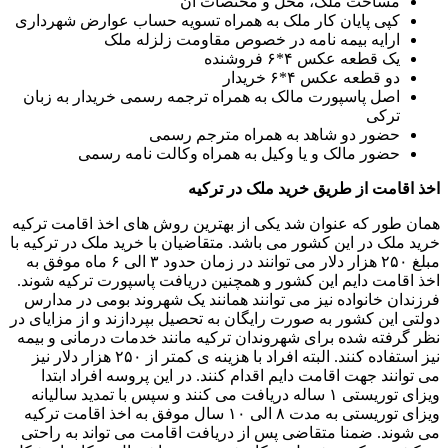
مساحت ملک، محل و مختصات آن
کپی پایان کار ملک به همراه تسویه حساب عوارض شهرداری
ارایه بیمه نامه در خصوص مقاومت زلزله ملک
یک قطعه عکس ۴*۶ فروشنده
دو قطعه عکس ۴*۶ خریدار
اصل پاسپورت مالک به همراه ترجمه رسمی خریدار به زبان
ترکی
حضور دو شاهد به همراه مترجم رسمی
حضور مالک و یا وکیل به همراه وکالت نامه رسمی
اخذ اقامت از طریق خرید ملک در ترکیه
همان طور که عنوان شد یکی از بهترین روش های اخذ اقامت ترکیه
خرید ملک در این کشور می باشد. متقاضیان با خرید ملک در ترکیه با
مبلغ ۲۵۰ هزار دلار می توانند در زمان حدود ۳ الی ۶ ماه موفق به
اخذ اقامت دایم این کشور و همچنین دریافت پاسپورت ترکیه شوند.
فرزندان خانواده نیز می توانند همانند یک شهروند بومی در مدارس
دولتی این کشور به صورت رایگان به تحصیل بپردازند و از مزایای در
نظر گرفته شده برای شهروندان ترکیه مانند خدمات درمانی و بیمه
نیز استفاده کنند. البته افراد با هزینه ی کمتر از ۲۵۰ هزار دلار نیز
می توانند جهت اقامت دایم اقدام کنند. در این پروسه افراد ابتدا
ویزای توریستی ۱ ساله دریافت می کنند و سپس با تمدید سالیانه
ویزای توریستی به مدت ۸ الی ۱۰ سال موفق به اخذ اقامت ترکیه
می شوند. ضمنا متقاضی پس از دریافت اقامت می تواند به راحتی