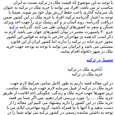
با توجه به این موضوع که قیمت ملک در ترکیه نسبت به ایران
مناسب تر می باشد، افراد می توانند با خرید ملک در ترکیه به عنوان
یک سرمایه گذاری باعث حفظ ارزش پول خود نیز شوند. ضمنا با
توجه به اعتبار گذرنامه ترکیه، افراد با خرید ملک در این کشور ضمن
دریافت گذرنامه، روند آسان تر و کم ریسک تری را جهت اخذ ویزای
شنگن و سفر به کشورهای اروپایی طی می کنند. گذرنامه
ترکیه
جزو ۳۰ پاسپورت معتبر در میان کشورهای جهان می باشد. لازم به
ذکر است که همه ی مهاجران خارجی با توجه به قوانین این کشور
مجوز خرید خانه در ترکیه را ندارند اما کشور ایران از این قانون
مستثنی می باشد و ایرانیان می توانند با توجه به بودجه جهت خرید
ملک در شهر دلخواه اقدام نمایند.
تحصیل در ترکیه
خرید ملک در ترکیه
در این مقاله قصد داریم به طور کامل تمامی شرایط لازم جهت
خرید ملک در ترکیه از قبیل سرمایه لازم جهت خرید ملک، مناسب
ترین شهرها جهت خرید ملک و زندگی، چگونکی اخذ اقامت از طریق
خرید ملک …. را مورد بررسی قرار دهیم. پس اگر شما نیز قصد
خرید ملک در این کشور را دارید پیشنهاد می کنیم این مقاله را از
دست ندهید و تا انتها با ما همراه باشید. گروه مهاجرتی اپلای من با
توجه به داشتن نماینده رسمی در کشور ترکیه می تواند شما را در