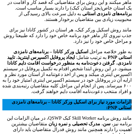
ماهر میکنند و این روش برای متقاضیانی که قصد کار و اقامت در
یک استان خاص(بجز استان کبک) را دارند بسیار مناسب است.
برنامه‌های نامزدی استانی
به دلیل سرعت بالای رسیدگی از
محبوبیت زیادی بین متقاضیان برخودار هستند.
مانند روش اسکیل ورکر کبک، هر استان در کشور کانادا نیز برای
جذب نیروی کار ماهر خود برنامه خاص خود را دارد که طبیعتا روش
و مراحل خاص خود را نیز دارد.
به طور خلاصه مراحل
اسکیل ورکر کانادا – برنامه‌های نامزدی
استانی PNP
به ترتیب شامل:
ایجاد پروفایل اکسپرس اینتریذ
،
تایید
نامزدی
،
گرفتن دعوت‌نامه به منظور درخواست اقامت دایم کانادا
میشود. در این روش ابتدا شخص اقدام به تکمیل پروفایل در سیستم
اکسپرس اینتری میکند و پس از اخذ دعوتنامه از استان مورد نظر و
ارایه آن در پروفایل خود در سیستم اکسپرس اینتری امتیاز خود را به
۶۰۰ میرساند. پس از انجام این مراحل کلیه متقاضیان رتبه‌بندی شده
و افراد منتخب دعوت‌نامه اقامت دایم خواهند گرفت.
الزامات مورد نیاز برای
اسکیل ورکر کانادا – برنامه‌های نامزدی
استانی PNP
:
مانند روش برنامه Skill Worker کبک QSWP، در میان الزامات این
برنامه نیز،
سن
،
مدرک تحصیلی
و
نمره زبان
متقاضیان بیشترین
اهمیت را دارند همچنین مانند روش فدرال متقاضیان باید دارای