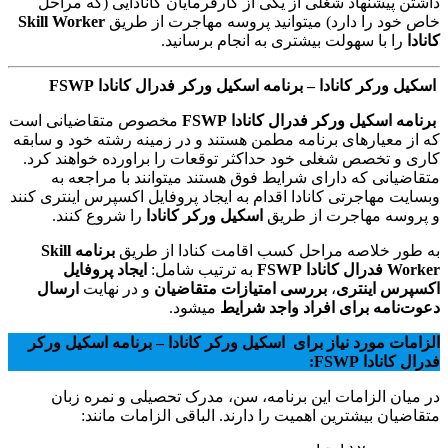
داشتن پیشنهاد شغلی از یکی از کارفرمایان کانادایی (که مراحل
خاص خود را دارد) میتوانید پروسه مهاجرت از طریق
Skill Worker
کانادا
را با سهولت بیشتری به انجام برسانید.
اسکیل ورکر کانادا – برنامه اسکیل ورکر فدرال کانادا FSWP
برنامه اسکیل ورکر فدرال کانادا FSWP
مخصوص متقاضیانی است
که از معیارهای برنامه مطمن هستند و در زمینه رشته خود و سابقه
کاری و تخصص شغلی خود حداکثر توقعات را براورده خواهند کرد.
متقاضیانی که دارای شرایط فوق هستند میتوانند با مراجعه به
وبسایت مهاجرتی کانادا اقدام به ایجاد پروفایل اکسپرس اینتری کنند
و پروسه مهاجرت از طریق
اسکیل ورکر کانادا
را شروع کنند.
به طور خلاصه مراحل کسب اقامت کنادا از طریق
برنامه Skill
Worker فدرال کانادا FSWP
به ترتیب شامل:
ایجاد پروفایل
اکسپرس اینتری
،
بررسی امتیازات متقاضیان
و در نهایت
ارسال
دعوت‌نامه برای افراد واجد شرایط
میشود.
الزامات مورد نیاز برای
اسکیل ورکر کانادا
– بر
نامه اسکیل ورکر
فدرال کانادا FSWP
:
در میان الزامات این برنامه، سن، مدرک تحصیلی و نمره زبان
متقاضیان بیشترین اهمیت را دارند. الباقی الزامات مانند: