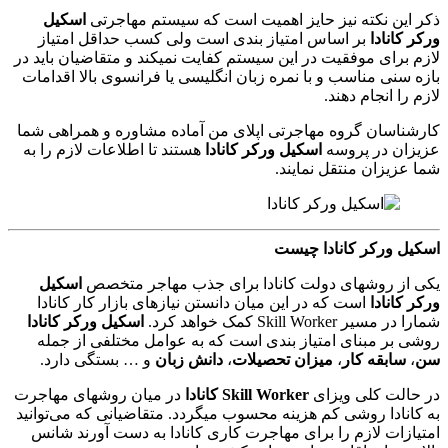
ذکر این نکته نیز حایز اهمیت است که سیستم مهاجرتی
اسکیل
ورکر کانادا
بر اساس امتیاز بندی است ولی کسب حداقل امتیاز
لازم برای موفقیت در این سیستم کفایت نمیکند و متقاضیان باید در
بازه سنی مناسب و با نمره زبان انگلیسی یا فرانسوی بالا اقدامات
لازم را انجام دهند.
کارشناسان گروه مهاجرتی اپلای من آماده مشاوره و همراهی شما
عزیزان در پروسه
اسکیل ورکر کانادا
هستند تا اطلاعات لازم را به
شما عزیزان منتقل نمایند.
اسکیل ورکر کانادا چیست
یکی از روشهای دولت کانادا برای جذب مهاجر متخصص
اسکیل
ورکر کانادا
است که در این میان دانستن نیازهای بازار کار کانادا
شمارا در مسیر Skill Worker کمک خواهد کرد.
اسکیل ورکر کانادا
روشی بر مبنای امتیاز بندی است که به عوامل مختلفی از جمله
سن
،
سابقه کار
،
میزان تحصیلات
،
دانش زبان
و … بستگی دارد.
در حالت کلی ویزای
Skill Worker کانادا
در میان روشهای مهاجرت
به کانادا روشی کم هزینه محسوب میگردد. متقاضیانی که می‌توانید
امتیازات لازم را برای مهاجرت کاری کانادا به دست آورند شانس