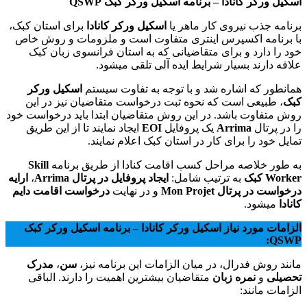
اسکیل ورکر کانادا – برنامه اسکیل ورکر کبک QSWP
برنامه جذب نیروی کار ماهر یا
اسکیل ورکر کانادا
برای استان کبک،
با برنامه اکسپرس اینتری متفاوت است و ملزومات و روش خاص
خود را دارد و برای متقاضیانی که به استان فرانسوی زبان کبک
علاقه دارند بسیار شرایط ایده آلی تلقی میشود.
همانطور که اشاره شد و با توجه به تفاوت سیستم
اسکیل ورکر
کبک
، طبیعی است که نحوه ثبت درخواست متقاضیان نیز در این
روش متفاوت باشد. در این روش متقاضیان ابتدا باید درخواست خود
را در پرتال
Arrima
یک پروفایل
EOI
ایجاد نمایند تا از این طریق
تمایل خود را برای کار در استان کبک اعلام نمایند.
به طور خلاصه مراحل کسب اقامت کنادا از طریق برنامه
Skill
Worker کبک
به ترتیب شامل:
ایجاد پروفایل در پرتال Arrima
،
ارایه
درخواست در پرتال Mon Projet
و در نهایت
درخواست اقامت دایم
کانادا
میشود.
الزامات مورد نیاز
اسکیل ورکر کانادا – برنامه اسکیل ورکر کبک
:
QSWP
مانند روش فدرال، در میان الزامات این برنامه نیز،
سن
،
مدرک
تحصیلی
و
نمره زبان
متقاضیان بیشترین اهمیت را دارند. الباقی
الزامات مانند: