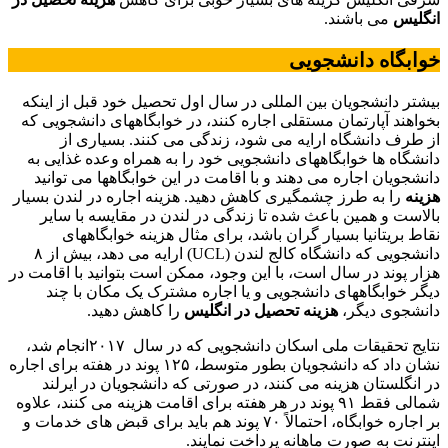
انگلیس
می باشند.
خوابگاه دانشجویی
بیشتر دانشجویان بین المللی در سال اول تحصیل خود قبل از اینکه
بخواهند آپارتمان مستقلی اجاره کنند، در خوابگاههای دانشجویی که
از طرف دانشگاه ارایه می شود، زندگی می کنند. بسیاری از
دانشگاه ها خوابگاههای دانشجویی خود را به همراه وعده غذایی به
دانشجویان اجاره می دهند و با اقامت در این خوابگاهها می توانید
هزینه
را به طرز چشمگیری کاهش دهید. هزینه اجاره در لندن بسیار
بالاست و همین باعث شده تا زندگی در لندن در مقایسه با سایر
نقاط بریتانیا بسیار گران باشد، برای مثال هزینه خوابگاههای
دانشجویی که دانشگاه کالج لندن (UCL) ارایه می دهد، بیش از ۸
هزار پوند در سال است، با این وجود، ممکن است بتوانید با اقامت در
دیگر خوابگاههای دانشجویی و یا اجاره مشترک یک مکان با چند
دانشجوی دیگر،
هزینه تحصیل در انگلیس
را کاهش دهید.
نتایج تحقیقات ملی اسکان دانشجویی که در سال ۲۰۱۷انجام شد،
نشان داد که دانشجویان بطور متوسط، ​​۱۲۵ پوند در هفته برای اجاره
در انگلستان هزینه می کنند، در صورتی که دانشجویان در ایرلند
شمالی فقط ۹۱ پوند در هر هفته برای اقامت هزینه می کنند، علاوه
بر اجاره خوابگاه، احتمالاً ۷۰ پوند هم باید برای قبض های خدمات و
اینترنت به صورت ماهانه پرداخت نمایند.