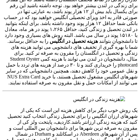
برای زندگی در لندن بیشتر خواهد بود. توجه داشته باشید این رقم
برای یکسال باید بیش از ۱۲ هزار پوند باشد، به عبارتی تنها در
صورتی قادر به اخذ ویزای تحصیلی انگلیس خواهید بود که در حساب
بانکی شما حداقل ۱۲ هزار پوند وجود داشته باشد. برای اینکه بتوانید
در لندن تحصیل و زندگی کنید، حداقل ۱،۲۶۵ پوند در هر ماه، معادل
با ۱۵۱۸۰ پوند در سال می باشد. البته روش های بسیاری وجود دارد
تا دانشجویان بتوانند
هزینه تحصیل در انگلیس
را به حداقل برسانند.
شما با بهره گیری از تخفیف های دانشجویی می توانید هزینه های
زندگی و تحصیل در انگلستان را مقرون به صرفه تر کنید. برای
مثال، دانشجویان در لندن می توانند با هزینه کمی Student Oyster
photocard را خریداری کنند و تا ۳۰ درصد از هزینه های تردد با حمل
و نقل عمومی خود را کاهش دهند، همچنین دانشجویانی که در سایر
شهرهای انگلیس مشغول تحصیل هستند، با خرید NUS Extra Card
می توانند از امکانات حمل و نقل مقرون به صرفه استفاده نمایند.
یک روش خوب دیگر برای کاهش هزینه این است که یکی از
شهرهای ارزان انگلیس را برای تحصیل زندگی انتخاب کنید تحصیل
کنید که هزینه زندگی ارزانتر باشد.کاردیف، پایتخت ولز کی از
مقرون به صرفه ترین شهرها برای دانشجویان بین المللی است و
پس از آن شهرهای Aberdeen در اسکاتلند و Durham در شمال
شرقی انگلیس گزینه های بسیار خوبی برای کاهش
هزینه تحصیل در