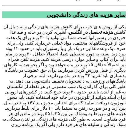
سایر هزینه های ​​زندگی دانشجویی
یکی از روش های خوب برای کاهش هزینه های زندگی و به دنبال آن
کاهش
هزینه تحصیل در انگلیس
، آشپزی کردن در خانه و قید غذا
خوردن در رستورانها است. شما می توانید با ۳۰ پوند برای یک هفته
خود از فروشگاههای مختلف، مواد غذایی خریداری کنید، ولی برای
صرف یک وعده غذایی در یک بار و یا رستوران باید در حدود ۱۲ پوند
بپردازید. بسته به دوره تحصیلی شما، احتمالاً حداقل ۳۰ پوند در ماه
باید برای کتاب و سایر موارد درسی هزینه کنید. هزینه تلفن همراه
نیز احتمالاً حداقل ۱۵ پوند در ماه خواهد بود و اگر بخواهید به کارهای
دیگری از قبیل ورزش کردن بپردازید، برای حق عضویت در باشگاه
بدنسازی باید تقریباَ ۳۲ پوند در ماه بپردازید، البته برخی از
باشگاههای ورزشی به دانشجویان تخفیف دانشجویی می دهند. به
طور کلی برای گذراندن یک شب معمولی در هر نقطه از انگلستان
به غیر از لندن باید در حدود ۳۰ پوند خرج کنید. در کشورهای اروپایی
برای اینکه بتوانید از تلویزیون در خانه خود استفاده کنید، باید مجوز
تلویزیون دریافت نمایید که برای اخذ این مجوز باید ۱۴۷ پوند در سال
بپردازید و در صورت رفتن به سینما باید ۱۰ دلار برای بلیط بپردازید.
هزینه های مربوط به پوشاک نیز بین ۳۵ تا ۵۵ پوند در ماه برای هر
فرد متفاوت است. به طور کلی هزینه های زندگی در لندن بستگی به
سبک زندگی و سلیقه های هر فرد دارد ولی اگر یک برنامه ریزی