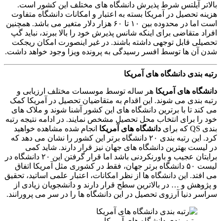
بالاتر آیلتس شرط پذیرش دانشگاه های مختلف این کشور است.
هزینه تحصیل در آمریکا بسته به اعتبار و امکانات دانشگاه متفاوت
است اما در محدوده بین ۱۰ تا ۶۰ هزار دلار متغیر می باشد. همچنین
افراد متقاضی برای اینکه شانس پذیرش خود را بالا ببرند، نباید گپ
تحصیلی قابل توجهی داشته باشند. در غیر اینصورت امکان ریجکت
شدن آن ها توسط افسر رسیدگی به پرونده ویزا وجود خواهد داشت.
رتبه بندی دانشگاه های آمریکا
دانشگاه های آمریکا
هر ساله توسط موسسات مختلف ارزیابی و
رتبه بندی می شوند. این اقدام به متقاضیان تحصیل در آمریکا کمک
می کند تا با برترین دانشگاه های این کشور آشنا شوند و ملاک های
خود را برای انتخاب محل تحصیل مشخص نمایند. در ادامه نتیجه رتبه
بندی QS که برای
دانشگاه های آمریکا
انجام شده مشاهده خواهید
کرد. این رتبه بندی ۲۰ دانشگاه برتر این کشور را نشان می دهد که
در لیست بهترین دانشگاه های جهان نیز قرار دارند. شاید کمی
برایتان عجیب و باورنکردنی باشد اما قرار گرفتن این ۲۰ دانشگاه در
لیست ۵۰ دانشگاه برتر جهان، فقط در کشوری مثل آمریکا اتفاق
می افتد. این دانشگاه ها از نظر امکانات، اعتبار علمی اساتید، تحقیق
و پژوهش و … در بالاترین سطح قرار دارند و دانشجویان زیادی از
سراسر دنیا آرزوی تحصیل در این دانشگاه ها را در سر می پرورانند.
رتبه بندی دانشگاه های آمریکا