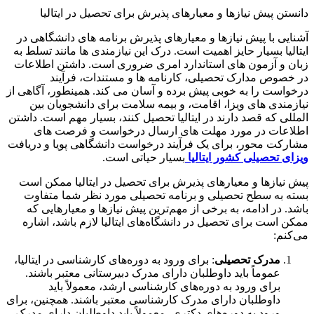
دانستن پیش نیازها و معیارهای پذیرش برای تحصیل در ایتالیا
آشنایی با پیش نیازها و معیارهای پذیرش برنامه های دانشگاهی در
ایتالیا بسیار حایز اهمیت است. درک این نیازمندی ها مانند تسلط به
زبان و آزمون های استاندارد امری ضروری است. داشتن اطلاعات
در خصوص مدارک تحصیلی، کارنامه ها و مستندات، فرآیند
درخواست را به خوبی پیش برده و آسان می کند. همینطور، آگاهی از
نیازمندی های ویزا، اقامت، و بیمه سلامت برای دانشجویان بین
المللی که قصد دارند در ایتالیا تحصیل کنند، بسیار مهم است. داشتن
اطلاعات در مورد مهلت های ارسال درخواست و فرصت های
مشارکت محور، برای یک فرآیند درخواست دانشگاهی پویا و دریافت
ویزای تحصیلی کشور ایتالیا
بسیار حیاتی است.
پیش نیازها و معیارهای پذیرش برای تحصیل در ایتالیا ممکن است
بسته به سطح تحصیلی و برنامه تحصیلی مورد نظر شما متفاوت
باشد. در ادامه، به برخی از مهم‌ترین پیش نیازها و معیارهایی که
ممکن است برای تحصیل در دانشگاه‌های ایتالیا لازم باشد، اشاره
می‌کنم:
مدرک تحصیلی
: برای ورود به دوره‌های کارشناسی در ایتالیا،
عموماً باید داوطلبان دارای مدرک دبیرستانی معتبر باشند.
برای ورود به دوره‌های کارشناسی ارشد، معمولاً باید
داوطلبان دارای مدرک کارشناسی معتبر باشند. همچنین، برای
ورود به دوره‌های دکتری، معمولاً باید داوطلبان دارای مدرک