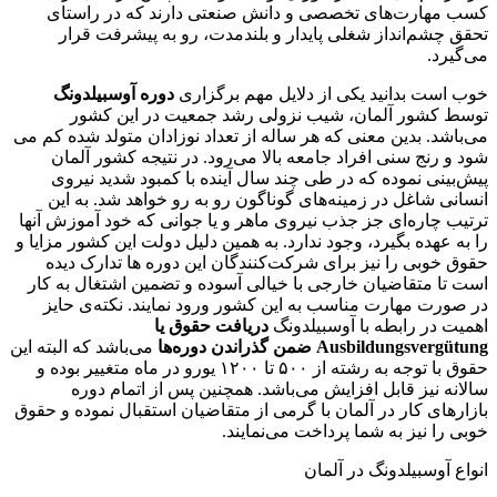
کسب مهارت‌های تخصصی و دانش صنعتی دارند که در راستای
تحقق چشم‌انداز شغلی پایدار و بلندمدت، رو به پیشرفت قرار
می‌گیرد.
خوب است بدانید یکی از دلایل مهم برگزاری
دوره آوسبیلدونگ
توسط کشور آلمان، شیب نزولی رشد جمعیت در این کشور
می‌باشد. بدین معنی که هر ساله از تعداد نوزادان متولد شده کم می
شود و رنج سنی افراد جامعه بالا می‌رود. در نتیجه کشور آلمان
پیش‌بینی نموده که در طی چند سال آینده با کمبود شدید نیروی
انسانی شاغل در زمینه‌های گوناگون رو به رو خواهد شد. به این
ترتیب چاره‌ای جز جذب نیروی ماهر و یا جوانی که خود آموزش آنها
را به عهده بگیرد، وجود ندارد. به همین دلیل دولت این کشور مزایا و
حقوق خوبی را نیز برای شرکت‌کنندگان این دوره ها تدارک دیده
است تا متقاضیان خارجی با خیالی آسوده و تضمین اشتغال به کار
در صورت مهارت مناسب به این کشور ورود نمایند. نکته‌ی حایز
اهمیت در رابطه با آوسبیلدونگ
دریافت حقوق یا
Ausbildungsvergütung ضمن گذراندن دوره‌ها
می‌باشد که البته این
حقوق با توجه به رشته از ۵۰۰ تا ۱۲۰۰ یورو در ماه متغییر بوده و
سالانه نیز قابل افزایش می‌باشد. همچنین پس از اتمام دوره
بازارهای کار در آلمان با گرمی از متقاضیان استقبال نموده و حقوق
خوبی را نیز به شما پرداخت می‌نمایند.
انواع آوسبیلدونگ در آلمان