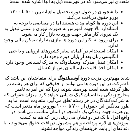
متعددی نیز می‌شود که در فهرست ذیل به آنها اشاره شده است:
دانشجویان در طول دوره تحصیل ماهیانه بین ۵۰۰ تا ۱۲۰۰
یورو حقوق دریافت می‌کنند.
این دوره ها کوتاه مدت هستند اما در متقاضی با توجه به
استاندارد بالا جهت آموزش به صورت تیوری و عملی تبدیل به
یک نیروی کار ماهر جهت ورود به بازار کار می‌شود.
برای ورود به اکثر این دوره ها نیازی به ارایه تمکن مالی وجود
ندارد.
امکان استخدام در آلمان، سایر کشورهای اروپایی و یا حتی
انگلیسی زبان بعد از پایان دوره وجود دارد.
امکان تبدیل مدرک آوسبیلدونگ به مدرک لیسانس وجود دارد.
امکان اخذ اقامت دایم آلمان پس از ۵ سال
شاید مهم‌ترین مزیت
دوره آوسبیلدونگ
برای متقاضیان این باشد که
با شرکت در این دوره ها می توانند از حقوقی که برای هر رشته در
نظر گرفته شده است بهره‌مند شوند، زیرا که این امر به تامین
مخارج زندگی متقاضیان کمک شایانی خواهد کرد. میزان حقوقی که
به شرکت‌کنندگان در هر رشته تعلق می‌گیرد متفاوت است اما به
طور میانگین این حقوق از
۷۰۰ تا ۱۰۰۰ یورو
در ماه متغیر است که
این هزینه جهت زندگی یک دانشجو در آلمان مناسب می‌باشد. در
واقع افراد با یک تیر دو نشان می زنند، زیرا که هم به کسب
آموزش‌های لازم پرداخته و هم مشمول دریافت حقوق می‌شوند تا با
دغدغه‌ای از بابت هزینه‌های زندگی مواجه نشوند.