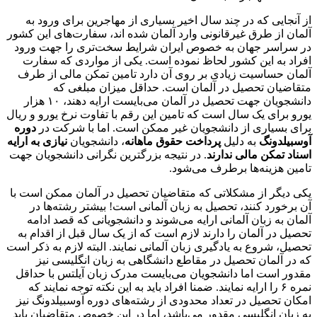
از آنجایی که در چند سال اخیر بسیاری از مهاجرین برای ورود به
آلمان از طرق غیرقانونی وارد آلمان شده اند، سفارت‌های این کشور
در سراسر جهان به خصوص ایران شرایط سخت‌تری را جهت ورود
افراد به این کشور لحاظ نموده است. یکی از مواردی که سفارت
آلمان حساسیت زیادی بر روی آن دارد تامین تمکن مالی از طرف
متقاضیان تحصیل در آلمان است. حداقل میزان مبلغی که
دانشجویان جهت تحصیل در آلمان می‌بایست ارایه دهند، ۱۰ هزار
یورو برای یک سال است که تامین این رقم با تفاوت نرخ یورو و ریال
برای بسیاری از دانشجویان غیر ممکن است. اما با شرکت در
دوره
آوسبیلدونگ
به دلیل
پرداخت حقوق ماهانه
، دانشجویان
نیازی به ارایه
اسناد تمکن مالی ندارند
. در نتیجه بزرگترین نگرانی دانشجویان جهت
تامین هزینه‌ها برطرف می‌شود.
یکی دیگر از مشکلاتی که متقاضیان تحصیل در آلمان ممکن است با
آن برخورد کنند، تحصیل به زبان آلمانی است! بیشتر رشته‌ها در
آلمان به زبان آلمانی ارایه می‌شوند و دانشجویانی که قصد ادامه
تحصیل در آلمان را دارند لازم است که از یک سال قبل از اقدام به
تحصیل، شروع به یادگیری زبان آلمانی نمایند. البته لازم به ذکر است
که در آلمان تحصیل در مقاطع دانشگاهی به زبان انگلیسی نیز
مقدور است اما دانشجویان می‌بایست مدرک زبان آیلتس با حداقل
نمره ۶ را ارایه نمایند. ضمنا افراد باید به این نکته توجه نمایند که
امکان تحصیل در تعداد محدودی از رشته‌های دوره آوسبیلدونگ نیز
به زبان انگلیسی مقدور می‌باشد، اما در این خصوص متقاضیان باید