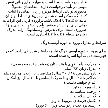
فرآیند درخواست ویزا است و مهارت‌های زبانی نقش
مهمی در تأیید درخواست دارند. متقاضیان معمولاً
مجبورند توانایی ارتباط موثر در زبان آلمانی را اثبات
کنند، که ممکن است شامل آزمون‌های تسلط بر زبان
مانند TestDaF یا DSH باشد. برآورده کردن این الزامات
زبانی برای پردازش موفقیت‌آمیز درخواست‌های ویزا
ضروری است. برای پذیرش آوسبیلدونگ ارایه مدرک
زبان در سطح B۱ و یا B۲ اجباری است.
شرایط و مدارک ورود به دوره آوسبیلدونگ
برای ورود به
دوره آوسبیلدونگ
نیاز به داشتن شرایطی دارید که در
فهرست ذیل به آنها اشاره شده است:
مدرک دیپلم نظری یا هنرستان (به همراه ترجمه رسمی)
مدرک زبان B۲ آلمانی
بازه سنی بین ۱۸ تا ۳۰ سال (متقاضیان با ارایه‌ی مدرک دیپلم
حداکثر تا ۲۵ سال و با مدرک لیسانس تا ۳۰ سال نیز امکان
اقدام خواهند داشت.)
پاسپورت معتبر
ترجمه شناسنامه
گواهی سلامت
تکمیل فرم‌های مربوط به ویزا
رسید پرداخت درخواست ویزا (۶۰ یورو)