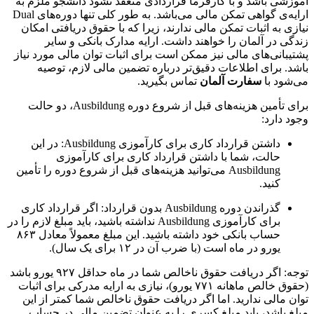
آموزشی باشد و با کارفرما قراردادی منعقد نشود دانشجو ملزم به
ارایه‌ی گواهی تمکن مالی می‌باشد. به طور کلی تنها دوره‌های Dual
نیازی به اثبات تمکن مالی ندارند، زیرا که با حقوق دریافتی امکان
زندگی در آلمان را خواهند داشت. ارایه مدارک بانکی و سایر
پشتیبانی‌های مالی نیز ممکن است برای اثبات توان مالی مورد نیاز
باشد. برای اطلاعات دقیق‌تر درباره تضمین مالی لازم، توصیه
می‌شود با
سفارت آلمان
تماس بگیرید.
برای تأمین هزینه‌های قبل از شروع دوره Ausbildung، دو حالت
وجود دارد:
داشتن قرارداد کاری برای کارآموزی Ausbildung: در این
حالت، شما با داشتن قرارداد کاری برای کارآموزی
Ausbildung می‌توانید هزینه‌های قبل از شروع دوره را تأمین
کنید.
گذراندن دوره Ausbildung بدون قرارداد: اگر قرارداد کاری
برای کارآموزی Ausbildung نداشته باشید، باید مبلغ لازم را در
حساب بانکی خود داشته باشید. این مبلغ معمولاً معادل ۸۶۳
یورو در ماه است (با ضرب آن در ۱۲ برای یک سال).
توجه: اگر دریافت حقوق ناخالص شما در ماه حداقل ۹۲۷ یورو باشد
(حقوق خالص ماهانه ۷۷۱ یورو)، نیازی به ارایه مدرکی برای اثبات
توان مالی ندارید. اما اگر دریافت حقوق ناخالص شما کمتر از این
مبلغ باشد، باید مبلغ کسری را به عنوان تضمین مالی در حساب