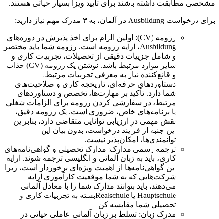
مشخصی مطابقت داشته باشند برای تأیید ویزا بسیار حیاتی هستند.
برای درخواست Ausbildung در آلمان، به ۳ مدرک مهم نیاز دارید:
رزومه (CV): اولین الزام برای اخذ پذیرش در دوره‌های
Ausbildung، ارایه رزومه است. رزومه شما باید مختصر
و شامل جزییات دقیقی از تحصیلات، تجربیات کاری و
سایر موارد مرتبط باشد. نوشتن یک رزومه (CV) جذاب
و قانع‌کننده نیاز به معرفی تجربیات مرتبط،
دستاوردهای حرفه‌ای، تاریخچه کاری و صلاحیت‌های
شما دارد. تأکید بر مهارت‌ها، تخصص و دستاوردهای
مرتبط، در سفارشی کردن رزومه برای الزامات شغلی
یا برنامه‌های خاص، ضروری است. یک رزومه دقیق،
نقش مهمی در ارزیابی توانایی متقاضی دارد، بنابراین
این جنبه از فرآیند درخواست، بدون بیان این
توانمندی‌ها، امکان‌پذیر نیست.
ترجمه رسمی مدارک: مدارک تحصیلی و گواهی‌نامه‌های
کاری، باید به زبان آلمانی و انگلیسی ترجمه شوند. ارایه
این گواهی‌نامه‌ها از اهمیت ویژه‌ای برخوردار است، زیرا
شرکت‌هایی که به شما موقعیت کارآموزی ارایه
می‌دهند، باید بتوانند مدارک شما را با معادل آلمانی
Hauptschule یا Realschuleبسته به تجربیات کاری و
تحصیلی شما مقایسه کن
مدرک زبان: تسلط بر زبان آلمانی عاملی حیاتی در