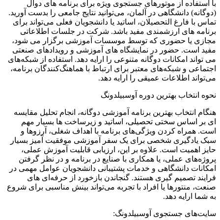
با استفاده از موتورهای جستجوی ویژه برای برنامه های دوآل
(دوگانه) دانشگاهی در آلمان، می‌توانید نتایج جامعی را بدست آورید.
تماس با فارغ التحصیلان، اساتید یا دانشجویان فعلی می‌تواند برای
برنامه های ارزشمندی مفید باشد. شرکت در جلسات اطلاعاتی
مجازی یا حضوری که توسط موسسات آموزشی برگزار می شود،
مفید است. حضور در نمایشگاه های آموزشی و رویدادهای صنعتی
می تواند امکانات دوگانه متنوعی را ارایه دهد. استفاده از شبکه‌های
اجتماعی و شبکه‌های معتبر برای ارتباط با هماهنگ‌کنندگان برنامه،
می‌تواند اطلاعات عمیقی را ارایه دهد.
نحوه انتخاب بهترین دوره آوسبیلدونگ
هنگام انتخاب بهترین برنامه آموزشی دوگانه، انجام تحلیل مقایسه
ای بر اساس سختی تحصیلی، اساتید و زیرساخت ها بسیار مهم
است. همراه کردن ویژگی‌های برنامه با اهداف شغلی، آرزوها و
سبک یادگیری شخصی برای یک سفر آموزشی موفقیت آمیز بسیار
حایز اهمیت است. علاوه بر این، ارزیابی قابلیت آموزش عملی،
پروژه‌های عملی، یا همکاری با صنایع در برنامه و در نظر گرفتن
امکانات دانشگاهی و خدمات پشتیبانی دانشجویان عوامل مهمی در
فرایند تصمیم گیری هستند. گنجاندن بازخورد از حرفه‌ای های
صنعت، منتورها یا افراد با تجربه می‌تواند بینش مناسبی برای شروع
به شما ارایه دهد.
سایت‌های جستجوی آوسبیلدونگ: