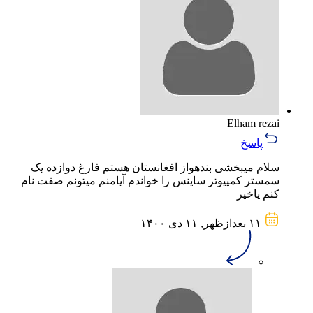
Elham rezai
پاسخ
سلام میبخشی بندهواز افغانستان هستم فارغ دوازده یک
سمستر کمپیوتر ساینس را خواندم آیامنم میتونم صفت نام
کنم یاخیر
۱۱ بعد‌از‌ظهر, ۱۱ دی ۱۴۰۰