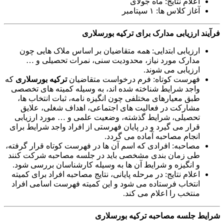
اعلام نتایج: ماه جولای
آغاز کلاس ها: ۱ سپتامبر
فرآیند ارزیابی مدارک برای ترکیه بورسلاری
ارزیابی ابتدایی: همه متقاضیان بر اساس ملاک هایی چون
مدارک مورد نیاز، محدودیت سنی، نمرات تحصیلی و …
ارزیابی می شوند.
فهرست کوتاه: فرم درخواست متقاضیان
ترکیه بورسلاری
که
واجد شرایط شناخته شده اند، به وسیله کمیته های تخصصی
طبق معیارهای مختلفی چون انگیزه نامه، ثبات انتخاب ها،
مشارکت در فعالیت های اجتماعی، اهداف شغلی، علایق
تحصیلی، شرایط گذشته، وضعیت علمی و … مورد ارزیابی
قرار می گیرد و در پایان فهرستی از افراد واجد شرایط برای
انجام مصاحبه آماده می گردد.
مصاحبه: افرادی که اسم آن ها در فهرست کوتاه قرار گرفته،
طی زمان بندی مشخصی باید در جلسه مصاحبه شرکت کنند
و انگیزه و شرایط آن ها به وسیله کارشناسان بررسی شود.
اعلام نتایج: در مرحله پایانی، نتایج مصاحبه افراد برای کمیته
انتخاب فرستاده می شود و این کمیته فهرست اسامی افراد
منتخب را اعلام می کند.
شرایط جلسه مصاحبه ترکیه بورسلاری