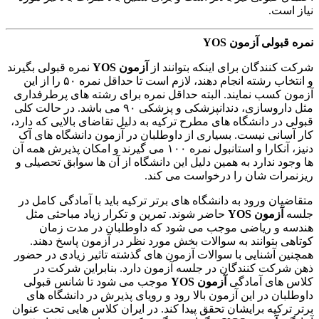
نیاز است.
نمره قبولی آزمون YOS
شرکت کنندگان برای اینکه بتوانند از
آزمون
YOS
نمره قبولی بگیرند
و انتخاب رشته انجام دهند، لازم است تا حداقل نمره ۵۰ را از این
آزمون کسب نمایند. البته حداقل نمره برای رشته های پرطرفداری
مثل داروسازی، دندانپزشکی و پزشکی ۹۰ می باشد. در حالت کلی
قبولی در دانشگاه های مطرح ترکیه به دلیل تقاضای بالایی که دارد،
کار آسانی نیست. بسیاری از داوطلبان در آزمون دانشگاه های آک
دنیز، آنکارا و استانبول نمره ۱۰۰ می گیرند و امکان پذیرش همه آن
ها وجود ندارد به همین دلیل این دانشگاه از آن ها سوابق تحصیلی و
ریزنمرات شان را درخواست می کند.
متقاضیان ورود به دانشگاه های برتر ترکیه باید با آمادگی کامل در
جلسه
آزمون
YOS
حاضر شوند. تمرین و تکرار زیاد مباحثی مثل
هندسه و ریاضی موجب می شود که داوطلبان در مدت زمان
کوتاهی بتوانند به سوالات بخش مورد نظر در آزمون پاسخ دهند.
همچنین آشنایی با سوالات آزمون های گذشته تاثیر زیادی در حضور
ذهن شرکت کنندگان در جلسه آزمون دارد. بنابراین شرکت در
کلاس های آمادگی
آزمون
YOS
موجب می شود تا شانس قبولی
داوطلبان در این آزمون بالا رود و رویای پذیرش در دانشگاه های
برتر ترکیه برایشان تحقق پیدا کند. در ایران کلاس هایی تحت عنوان