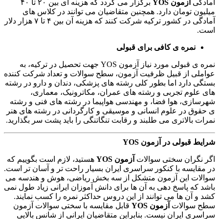
آمادگی
آزمون
YOS
برگزار می گردد که هزینه ای بین ۲۰ تا ۴۰
میلیون تومان دارد. همچنین متقاضیان می توانند در کلاس های
آمادگی در کشور ترکیه شرکت کنند که هزینه آن بین ۴ تا ۷ هزار دلار
است.
نمره ی کافی برای قبولی
نمره ی قبولی مورد نیاز آزمون YOS جهت تحصیل در ترکیه، به
عواملی از قبیل ظرفیت آزمون، سطح سوالات و تعداد شرکت کننده
بستگی دارد اما بطور کلی رشته های پزشکی، دندان و دارو در رشته
های علوم تجربی و رشته های عمران، مکاترونیک، معماری،
شهرسازی، هوا فضا، و مهندسی هواپیما در رشته های فنی و رشته
ی حقوق در علوم انسانی و موسیقی و کارگردانی در رشته های هنر
نمرات بالاتری می طلبند و رقابت تنگاتنگی را باید پشت سر بگذارید.
شرایط قبولی در آزمون YOS
اگر نگران سختی سوالات
آزمون YOS
هستید، لازم است بگوییم که
در مقایسه با کنکور سراسری ایران بسیار راحت تر و آسان تر است.
سوالات این آزمون متشکل از سه بخش ریاضی، هوش و هندسه می
باشد که پاسخ دهی به آن ها برای دانش آموزان ایرانی زیاد طول نمی
کشد و آن ها می توانند از این دروس حداکثر نمره را کسب نمایند.
سطح سوالات
آزمون YOS
قابل مقایسه با سختی سوالات آزمون
سراسری ایران نیست. بنابراین متقاضیان ایرانی از شانس بالایی