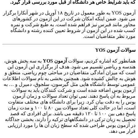
که باید شرایط خاص هر دانشگاه از قبل مورد بررسی قرار گیرد.
آزمون YOS به طور معمول در تاریخ ۱۸ آوریل در شهر آنکارا برگزار
می شود. ضمن اینکه امکان شرکت در این آزمون در کشورهای
مجاور مانند قبرس نیز فراهم شده است. به طبع شرکت و نمره
کسب شده در این آزمون از شروط تعیین کننده رشته و دانشگاه
مورد نظر متقاضیان است.
سوالات آزمون YOS
همانطور که اشاره کردیم، سوالات
آزمون YOS
به سه بخش هوش،
هندسه و ریاضی تقسیم می شود. هدف از برگزاری این آزمون این
است که میزان آمادگی متقاضیان در مباحثی چوم ریاضی، منطق و
هوش به چالش کشیده شود. همچنین بخشی به نام سوالات اطلاعات
عمومی توسط دانشگاه هایی مثل گیرسون، سلجوق، دمیرل و … به
آزمون یوس اضافه شده است و شرکت کنندگان باید به سوالات
مربوط به آن پاسخ دهند. نمی توان تعداد سوالات و زمان آزمون
یوس را به دقت بیان کرد. زیرا برای دانشگاه های مختلف متفاوت
است، اما در حالت کلی تعداد سوالات بین ۸۰ تا ۱۰۰ و مدت زمان
پاسخ دهی بین ۱۰۰ تا ۱۲۰ دقیقه می باشد. برای افرادی که قصد
تحصیل به زبان ترکی در دانشگاههای ترکیه را دارند، بخشی جداگانه
در آزمون یوس طراحی شده که سطح زبان آن ها را مورد ارزیابی
قرار می دهد.