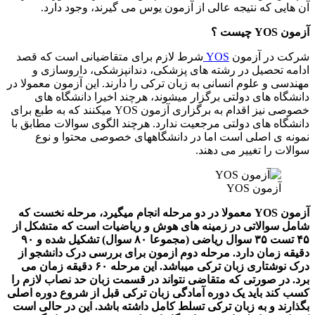
آن هایی که نتیجه عالی از آزمون یوس می گیرند، وجود دارد.
آزمون YOS چیست ؟
شرکت در آزمون
YOS
شرط لازم برای متقاضیانی است که قصد
ادامه تحصیل در رشته های پزشکی، دندانپزشکی، داروسازی و
مهندسی و علوم انسانی به زبان ترکی را دارند. این آزمون معمولا در
دانشگاه های دولتی برگزار میشوند، هرچند اخیرا دانشگاه های
خصوصی نیز اقدام به برگزاری آزمون YOS میکنند که به طبع برای
دانشگاه های دولتی مرجعیت ندارد. هرچند الگوی سوالات مطابق با
نمونه ی اصلی است اما در دانشگاههای خصوصی محتوا و نوع
سوالات را تغییر می دهند.
آزمون YOS
آزمون YOS معمولا در دو مرحله انجام میگیرد، مرحله نخست که
شامل سوالاتی در زمینه های هوش و ریاضیات است که متشکل از
۴۵ تست ۳۵ سوال ریاضی (مجموعا ۸۰ سوال) تشکیل شده و ۹۰
دقیقه زمان دارد. مرحله دوم ازمون برای بررسی درک دانشجو از
درک نوشتاری زبان ترکی میباشد. این مرحله ۶۰ دقیقه زمان می
برد. در صورتی که متقاضی نتواند در قسمت زبان حد نصاب لازم را
کسب کند باید یک دوره آمادگی زبان ترکی قبل از شروع دوره اصلی
بگذارند و به زبان ترکی تسلط کامل داشته باشد. این در حالی است