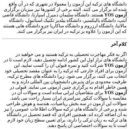
دانشگاه های ترکیه این آزمون را معمولا در شهری که در آن واقع
شده اند برگزار می کنند. البته برخی از کشورها نیز میزبان برگزاری
آزمون YOS
هستند. دانشگاه سلیمان دمیرل اسپارتا، دانشگاه قاضی
آنتپ، دانشگاه بالیکسیر، دانشگاه ییلدیز تکنیک استانبول، دانشگاه
مالاتیا، دانشگاه ارزروم و دانشگاه ساکاریا جزو دانشگاه هایی هستند
که این آزمون را علاوه بر ترکیه در ایران نیز برگزار می کنند.
کلام آخر
اگر به فکر مهاجرت تحصیلی به ترکیه هستید و می خواهید در
دانشگاه های تراز اول این کشور ادامه تحصیل دهید، لازم است تا در
آزمون YOS
شرکت کنید و نمره قبولی آن را کسب نمایید. این
آزمون برای افراد خارجی که ترکیه را به عنوان مقصد تحصیلی خود
انتخاب می کنند، برگزار می شود. زیرا دانشگاه های مطرح ترکیه،
ظرفیت محدودی برای پذیرش دانشجویان بین المللی دارند و به
همین خاطر اقدام به برگزاری چنین آزمونی می نمایند. قبولی در
آزمون YOS
برای متقاضیان ایرانی ساده است و سوالات آن در
مقایسه با سوالات کنکور سراسری ایران بسیار راحت می باشد.
سوالات این آزمون در سه بخش ریاضیات، هندسه و هوش طراحی
شده و برخی از دانشگاه های ترکیه سوالات اطلاعات عمومی را نیز
به آن اضافه کرده اند. همچنین افرادی که قصد تحصیل در دانشگاه
های ترکیه به زبان ترکی را دارند، برای تعیین سطح زبان خود لازم
است تا به سوالات اختصاصی آن پاسخ دهند.