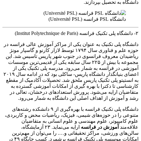
دانشگاه به تحصیل بپردازند.
دانشگاه PSL فرانسه (Université PSL)
۲- دانشگاه پلی تکنیک فرانسه (Institut Polytechnique de Paris)
دانشگاه پلی تکنیک به عنوان یکی از مراکز آموزش عالی فرانسه در
حوزه علم و فناوری سال ۱۷۹۴ توسط لازار کارنو و گاسپار مونژ
ریاضیدان معروف فرانسوی در جنوب شهر پاریس تاسیس شد. این
مجموعه با بیش از ۲۲۵ سال سابقه یکی از قدیمی‌ترین موسسات
آموزشی در فرانسه به شمار می‌رود. مدرسه پلی تکنیک یکی از
اعضای بنیانگذار دانشگاه پاریس- ساکلی بود که در ادامه سال ۲۰۱۹
به انستیتو پلی تکنیک پاریس ملحق شد. تحصیلات آکادمیک از مقطع
کارشناسی تا دکترا با بهره گیری از امکانات آموزشی گسترده به
متقاضیان ارایه می‌شود. پرورش استعدادهای درخشان، تعالی در
رشد و آموزش از اهداف اصلی این دانشگاه به شمار می‌رود.
دانشگاه پلی تکنیک فرانسه با بهره‌گیری از ۹ دانشکده رشته‌های
متنوعی را در حوزه‌های شیمی، فیزیک، ریاضیات محض و کاربردی،
علوم کامپیوتر، علوم مهندسی و علوم انسانی به متقاضیان
علاقه‌مند
آموزش در فرانسه
ارایه می‌نماید. ۲۳ آزمایشگاه،
سالن‌های ورزشی، مراکز تحقیقاتی و…. را می‌توان از مهم‌ترین
امکانات موسسه پلی تکنیک فرانسه برشمرد. کسب جایگاه ۴۹ در