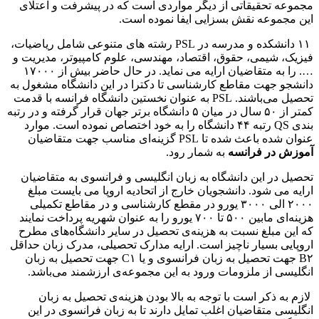
مجموعه تحقیقاتی از دیگر مواردی است که در پیشرفت و اعتلای
این مجموعه نقش بسزایی ایفا نموده است.
۱۱ دانشکده و مدرسه در PSL رشته های متنوعی شامل ریاضیات،
فیزیک، شیمی، حقوق، اقتصاد، مهندسی، علوم کامپیوتر، مدیریت و
…. را به متقاضیان ارایه می نماید. در حال حاضر بیش از ۱۷۰۰۰
دانشجو جهت مقاطع کارشناسی تا دکترا در این دانشگاه مشغول به
تحصیل می‌باشند. PSL به عنوان نخستین دانشگاه فرانسه با قدمت
کمتر از ۵۰ سال در میان ۵ دانشگاه برتر جهان قرار گرفته و در رتبه
بندی QS رتبه ۴۴ دانشگاه را به خود اختصاص نموده است. موارد
عنوان شده باعث شده تا PSL گزینه‌ای مناسب جهت متقاضیان
آموزش در فرانسه
به شمار رود.
تحصیل در این دانشگاه به زبان انگلیسی و فرانسوی به متقاضیان
ارایه می شود. دانشجویان خارج از اتحادیه اروپا می بایست مبلغ
۲۰۰۰ الی ۳۰۰۰ یورو در مقطع کارشناسی و در مقاطع تکمیلی
هزینه‌ای مابین ۵۰۰ تا ۷۰۰ یورو را به عنوان شهریه پرداخت نمایند
که این مبلغ نسبت به هزینه‌ی تحصیل در سایر دانشگاه‌های مطرح
اروپایی بسیار ناچیز است. ارایه مدارک تحصیلی، مدرک زبان حداقل
B۲ جهت تحصیل به زبان فرانسوی و یا C۱ جهت تحصیل به زبان
انگلیسی از ملزومات ورود به این مجموعه‌ی ارزشمند می‌باشد.
لازم به ذکر است با توجه به بالا بودن هزینه‌ی تحصیل به زبان
انگلیسی متقاضیان اغلب تمایل دارند تا به زبان فرانسوی در این