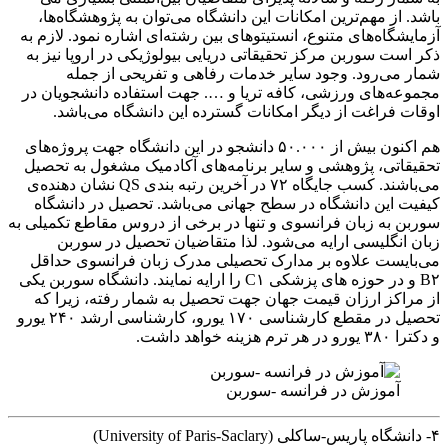
باشد. از مهم‌ترین امکانات این دانشگاه می‌توان به پژوهشگاه‌ها،
آزمایشگاه‌های متنوع، انستیتوهای بین رشته‌ای اشاره نمود. لازم به
ذکر است سوربن مرکز تحقیقاتی دریایی بیولوژیکی در اروپا نیز به
شمار می‌رود. وجود سایر خدمات رفاهی و تفریحی از جمله
مجموعه‌های ورزشی، کافه تریا و …. جهت استفاده دانشجویان در
اوقات فراغت از دیگر امکانات گسترده این دانشگاه می‌باشد.
هم اکنون بیش از ۵۰.۰۰۰ دانشجو در این دانشگاه جهت پروژه‌های
تحقیقاتی، پژوهشی و سایر برنامه‌های آکادمیک مشغول به تحصیل
می‌باشند. کسب جایگاه ۷۲ در آخرین رتبه بندی QS نشان دهنده‌ی
کیفیت این دانشگاه در سطح جهانی می‎‌باشد. تحصیل در دانشگاه
سوربن به زبان فرانسوی و تنها در برخی از دروس مقاطع تکمیلی به
زبان انگلیسی ارایه می‌شود. لذا متقاضیان تحصیل در سوربن
می‌بایست علاوه بر مدارک تحصیلی مدرک زبان فرانسوی حداقل
B۲ و در حوزه های پزشکی C۱ را ارایه نمایند. دانشگاه سوربن یکی
از مراکز ارزان‌ قیمت جهان جهت تحصیل به شمار رفته، زیرا که
تحصیل در مقطع کارشناسی ۱۷۰ یورو، کارشناسی ارشد ۲۴۰ یورو
و دکترا ۳۸۰ یورو در هر ترم هزینه خواهد داشت.
آموزش در فرانسه -سوربن
۴- دانشگاه پاریس-ساکلی (University of Paris-Saclary)