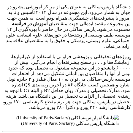
دانشگاه پاریس-ساکلی به عنوان یکی از مراکز آموزشی پیشرو در
جهان به شمار می‌رود. این مجموعه در سال ۲۰۱۴ تاسیس و تا به
امروز با پیشرفت‌های چشمگیری همراه بوده است. به همین جهت
این مجموعه مقصد ایده‌آلی جهت متقاضیان
آموزش در فرانسه
محسوب می‌شود. پاریس ساکلی در حال حاضر با بهره‌گیری از ۱۴
موسسه طیف وسیعی از رشته‌ها در حوزه‌های علوم انسانی، علوم
اجتماعی، علوم زیستی، پزشکی و حقوق را به متقاضیان علاقه‌مند
ارایه می‌نماید.
پروژه‌های تحقیقاتی و پژوهشی فراوانی با استفاده از لابراتوارها،
آزمایشگاه‌ها و … در سطح پیشرفته‌ای انجام می‌گیرد. بیش از
۶۰.۰۰۰ دانشجو در این مجموعه مشغول به تحصیل بوده که حدود
نیمی از آنها را متقاضیان بین‌المللی تشکیل می‌دهد. از افتخارات
موسسه پاریس-ساکلی می توان به ۱۰ مدال فیلدز و ۲ جایزه نوبل
اشاره و همچنین کسب جایگاه ۸۶ در آخرین رتبه‌بندی QS اشاره
نمود. مدارک تحصیلی و مدرک زبان حداقل B۲ و البته C۱ با توجه به
رشته‌ی تحصیلی از الزامات تحصیل در این دانشگاه می‌باشد. هزینه
تحصیل در پاریس- ساکلی جهت هر ترم مقطع کارشناسی ۱۷۰ یورو،
کارشناسی ارشد ۲۴۰ یورو و دکترا ۳۸۰ یورو می‌باشد.
دانشگاه پاریس-ساکلی (University of Paris-Saclary)