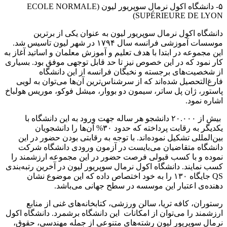
۵- دانشگاه اکول نرمال سوپریور لیون (ECOLE NORMALE
SUPÉRIEURE DE LYON)
دانشگاه اکول نرمال سوپریور لیون به عنوان یکی از برترین
موسسات آموزشی فرانسه سال ۱۷۹۴ در شهر لیون تاسیس شد.
این مجموعه در ابتدا با هدف تعلیم و آموزش معلمان و اساتید آغاز به
کار نمود که در این خصوص نیز تا حد قابل توجهی موفق بود. بسیاری
از شخصیت‌های برجسته و نخبگان فرانسه از این دانشگاه
فارغ‌التحصیل شده‌اند که از سرشناس‌ترین آن‌ها می‌توان به لویی
پاستور، ژان پل ساتر، سیمون دو بووار، میشل فوکو، موریس هولباخ
اشاره نمود.
بیش از ۲۰.۰۰۰ دانشجو هر ساله جهت ورود به این دانشگاه با
یکدیگر به رقابت پرداخته که حدود ۳۰% آن‌ها را دانشجویان
بین‌المللی تشکیل نموده‌اند. با توجه به رقابتی بودن حضور در این
دانشگاه متقاضیان می‌بایست در آزمون ورودی دانشگاه شرکت
نموده و با کسب قبولی فرصت حضور در این مجموعه ارزشمند را
کسب نمایند. دانشگاه اکول نرمال سوپریور لیون در آخرین رتبه‌بندی
QS جایگاه ۱۳۰ را به خود اختصاص داده که این موضوع نشان‌
دهنده‌ی اعتبار این موسسه در سطح جهانی می‌باشد.
رستوران، کافه تریا، سالن ورزشی، کتابخانه‌های غنی از منابع
ارزشمند را می‌توان از امکانات این دانشگاه برشمرد. دانشگاه اکول
نرمال سوپریور لیون رشته‌های متنوعی از جمله مهندسی، حقوق،