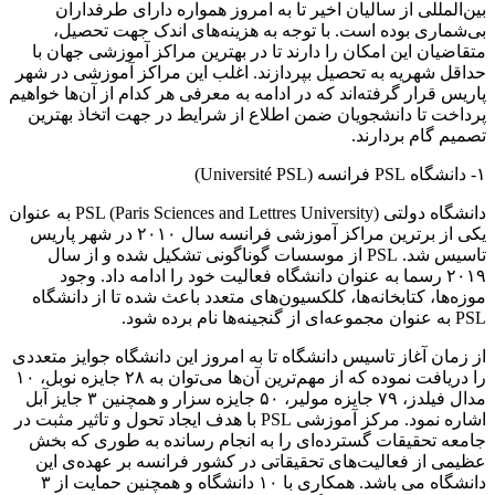
بین‌المللی از سالیان اخیر تا به امروز همواره دارای طرفداران
بی‌شماری بوده است. با توجه به هزینه‌های اندک جهت تحصیل،
متقاضیان این امکان را دارند تا در بهترین مراکز آموزشی جهان با
حداقل شهریه به تحصیل بپردازند. اغلب این مراکز آموزشی در شهر
پاریس قرار گرفته‌اند که در ادامه به معرفی هر کدام از آن‌ها خواهیم
پرداخت تا دانشجویان ضمن اطلاع از شرایط در جهت اتخاذ بهترین
تصمیم گام بردارند.
۱- دانشگاه PSL فرانسه (Université PSL)
دانشگاه دولتی PSL (Paris Sciences and Lettres University) به عنوان
یکی از برترین مراکز آموزشی فرانسه سال ۲۰۱۰ در شهر پاریس
تاسیس شد. PSL از موسسات گوناگونی تشکیل شده و از سال
۲۰۱۹ رسما به عنوان دانشگاه فعالیت خود را ادامه داد. وجود
موزه‌ها، کتابخانه‌ها، کلکسیون‌های متعدد باعث شده تا از دانشگاه
PSL به عنوان مجموعه‌ای از گنجینه‌ها نام برده شود.
از زمان آغاز تاسیس دانشگاه تا به امروز این دانشگاه جوایز متعددی
را دریافت نموده که از مهم‌ترین آن‌ها می‌توان به ۲۸ جایزه نوبل، ۱۰
مدال فیلدز، ۷۹ جایزه مولیر، ۵۰ جایزه سزار و همچنین ۳ جایز آبل
اشاره نمود. مرکز آموزشی PSL با هدف ایجاد تحول و تاثیر مثبت در
جامعه تحقیقات گسترده‌ای را به انجام رسانده به طوری که بخش
عظیمی از فعالیت‌های تحقیقاتی در کشور فرانسه بر عهده‌ی این
دانشگاه می باشد. همکاری با ۱۰ دانشگاه و همچنین حمایت از ۳