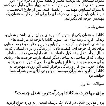
مدرک لیسانس یک برنامه معتبر و نقطه شروعی لازم برای این
مسیر شغلی است. به طور متوسط ​​حدود چهار سال طول می کشد
تا مدرک لیسانس مهندسی را تکمیل کنید. پس از فارغ التحصیلی،
داوطلبان باید آزمون ملی حرفه ای را برای انجام کار به عنوان یک
مهندس حرفه ای بگذرانند.
سخن پایانی:
کانادا به عنوان یکی از بهترین کشورهای جهان برای داشتن شغل و
زندگی کردن، رتبه بندی می شود. کانادا با توجه به مراقبت های
بهداشتی، آموزش با کیفیت، نرخ پایین جرم و جنایت و فرصت هایی
برای تحرک حرفه ای، کیفیت بالایی از زندگی را برای کسانی که به
دنبال ایجاد شغل و تشکیل خانواده هستند، ارایه می دهد. با مناظر
زیبایی که از ساحلی به ساحل دیگر امتداد دارند، فرصت های زیادی
برای مردم وجود دارد تا از زیبایی های طبیعی کشور لذت ببرند و
تعادل خوبی بین کار و زندگی برقرار کنند. اگر رویای مهجرت به
کانادا را دارید مشاوران موسسه مهاجرتی اپلای من همراه شما
خواهند بود.
سوالات متداول
برای مهاجرت به کانادا پردرآمدترین شغل چیست؟
پردرآمدترین شغل در کانادا یک پزشک است – به ویژه جراح ارتوپد.