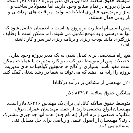
متوسط ​​حقوق سالانه کانادایی برای مدیر پروژه ۸۷۵۴۶ دلار است.
مدیران پروژه در تمام صنایع وجود دارند، اما معمولاً در ساخت و
ساز و مهندسی، فناوری اطلاعات، تولید، مراقبت های بهداشتی و
بازاریابی فعال هستند.
نقش اصلی آنها نظارت بر پروژه ها است تا اطمینان حاصل شود که
آنها به درستی و به موقع تکمیل می شوند، اما ممکن است با وظایف
بزرگتری مانند بودجه ریزی و برنامه ریزی نیز سر و کار داشته
باشند.
هیچ راه مشخصی برای تبدیل شدن به یک مدیر پروژه وجود ندارد.
تحصیلات پس از متوسطه در کسب و کار، مدیریت یا عملیات ممکن
است مفید باشد. بسیاری از کالج ها همچنین گواهینامه های مدیریت
پروژه را ارایه می دهند که می تواند به شما در رشد شغلی کمک کند.
۲۰_ مهندسی از مشاغل پر درآمد درکانادا
میانگین حقوق سالانه: ۸۶۴۱۶ دلار
متوسط ​​حقوق سالانه کانادایی برای یک مهندس ۸۶۴۱۶ دلار است.
مهندسان انواع مختلفی دارند، از جمله مهندسان عمران، برق،
مکانیک، صنعتی و نرم افزار (به نام چند). همه آنها چه چیزی مشترک
دارند؟ مهندسان از اصول علمی و ریاضی برای حل مسایل فنی
استفاده می کنند.