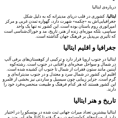
درباره‌ی ایتالیا
ایتالیا
، کشوری در قلب دریای مدیترانه که به دلیل شکل
جغرافیایی‌اش به «چکمه» شهرت دارد، گهواره تمدن غربی و مرکز
امپراتوری روم باستان بوده است. این کشور نه تنها یک واحد
سیاسی، بلکه موزه‌ای زنده از هنر، تاریخ، مد و خوراک‌شناسی است
که تأثیری بی‌پدیل بر فرهنگ جهان گذاشته است.
جغرافیا و اقلیم ایتالیا
ایتالیا در جنوب اروپا قرار دارد و ترکیبی از کوهستان‌های برفی آلپ
در شمال و سواحل صخره‌ای و آفتابی در جنوب است. رشته‌کوه
آپننین مانند ستون فقرات از شمال تا جنوب آن کشیده شده است.
اقلیم این کشور در شمال سرد و معتدل و در جنوب مدیترانه‌ای و
گرم است. جزایر زیبایی چون سیسیل و ساردنی نیز بخشی از قلمرو
این کشور هستند که هر کدام فرهنگ و طبیعت منحصربه‌فرد خود را
دارند.
تاریخ و هنر ایتالیا
ایتالیا بیشترین تعداد میراث جهانی ثبت شده در یونسکو را در اختیار
دارد. از ویرانه‌های کولوسئوم در رم گرفته تا کانال‌های آبی ونیز و