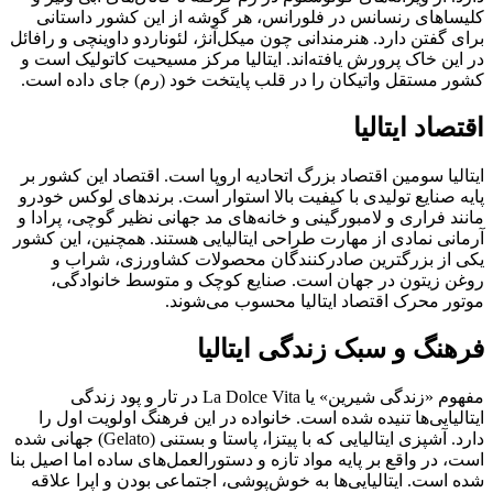
کلیساهای رنسانس در فلورانس، هر گوشه از این کشور داستانی
برای گفتن دارد. هنرمندانی چون میکل‌آنژ، لئوناردو داوینچی و رافائل
در این خاک پرورش یافته‌اند. ایتالیا مرکز مسیحیت کاتولیک است و
کشور مستقل واتیکان را در قلب پایتخت خود (رم) جای داده است.
اقتصاد ایتالیا
ایتالیا سومین اقتصاد بزرگ اتحادیه اروپا است. اقتصاد این کشور بر
پایه صنایع تولیدی با کیفیت بالا استوار است. برندهای لوکس خودرو
مانند فراری و لامبورگینی و خانه‌های مد جهانی نظیر گوچی، پرادا و
آرمانی نمادی از مهارت طراحی ایتالیایی هستند. همچنین، این کشور
یکی از بزرگترین صادرکنندگان محصولات کشاورزی، شراب و
روغن زیتون در جهان است. صنایع کوچک و متوسط خانوادگی،
موتور محرک اقتصاد ایتالیا محسوب می‌شوند.
فرهنگ و سبک زندگی ایتالیا
مفهوم «زندگی شیرین» یا La Dolce Vita در تار و پود زندگی
ایتالیایی‌ها تنیده شده است. خانواده در این فرهنگ اولویت اول را
دارد. آشپزی ایتالیایی که با پیتزا، پاستا و بستنی (Gelato) جهانی شده
است، در واقع بر پایه مواد تازه و دستورالعمل‌های ساده اما اصیل بنا
شده است. ایتالیایی‌ها به خوش‌پوشی، اجتماعی بودن و اپرا علاقه