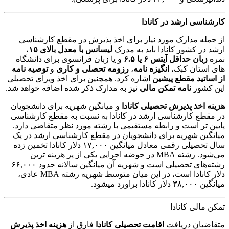
کارشناسی ارشد در کانادا
از جمله مدارک مورد نیاز برای اخذ پذیرش در مقطع کارشناسی
ارشد در کشور کانادا باید به مدرک
لیسانس با معدل بالای ۱۵
،
نمره
زبان حداقل آیتس ۶ یا ۶.۵
و یا زبان فرانسوی برای دانشگاه
های استان کبک،
انگیزه نامه
،
رزومه تحصلی و کاری
و
توصیه نامه
از اساتید مقطع پیشین
اشاره کرد. همچنین برای اخذ ویزای تحصیلی
این کشور
نامه تمکن مالی
نیز به مدارک ذکر شده اضافه خواهد شد.
هزینه اخذ پذیرش تحصیلی کانادا
و میانگین شهریه برای دانشجویان
در مقطع کارشناسی ارشد در کانادا به نسبت به مقطع کارشناسی
پایین ‌تر است و رابطه مستقیمی با رشته مورد نظر متقاضی دارد.
میانگین شهریه برای دانشجویان در مقطع کارشناسی ارشد در یک
سال تحصیلی رقمی معادل میانگین ۱۷,۰۰۰ دلار کانادا تخمین زده
می‌شود. رشته MBA در حوضه اجرایی یکی از پر هزینه ترین
رشته‌های تحصیلی است و شهریه آن میانگین سالانه حدود ۶۶,۰۰۰
دلار کانادا است، در این میان متوسط شهریه رشته MBA عادی،
میانگین ۳۸,۰۰۰ دلار کانادا براورد میشود.
تمکن مالی کانادا
متقاضیان دریافت
اقامت تحصیلی کانادا
فارق از
هزینه اخذ پذیرش