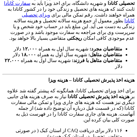
تحصیلی کانادا
و شهریه دانشگاه، برای اخذ ویزا باید به
سفارت کانادا
ثابت کنند که هزینه های تحصیل و زندگی خود را در کشور کانادا به
همراه خواهند داشت. رقم تمکن مالی برای
ویزای تحصیلی
کانادا
بطور معمول از جمع هزینه سالانه تحصیل و هزینه سالانه
زندگی به دست می آید. این مبلغ باید در حساب خود شخص و یا
سرپرست وی برای مراجعه به سفارت موجود باشد و در صورت
عدم موجودی کافی امکان
ریجکتی
متقاضی بسیار بالا خواهد بود.
متقاضیان مجرد:
شهریه سال اول به همراه
۱۲.۰۰۰
دلار
متقاضیان متاهل:
شهریه سال اول به همراه
۱۸.۰۰۰
دلار
متقاضیان متاهل با فرزند:
شهریه سال اول به همراه
۲۲.۰۰۰
دلار
هزینه اخذ پذیرش تحصیلی کانادا – هزینه ویزا
برای اخذ ویزای تحصیلی کانادا، همانگونه که پیشتر گفته شد علاوه
بر
هزینه اخذ پذیرش تحصیلی کانادا
نیاز به صرف هزینه های جانبی
دیگری نیز هست که هزینه های جاری ویزا و تمکن مالی سفارت
کانادا (که در قسمت قبل درباره آن توضیح داده شد) از جمله
آنهاست. هزینه های جاری سفارت کانادا را در فهرست ذیل به
صورت کلی بیان کرده این.
۱۱۶ دلار برای دریافت CAQ از استان کبک ( در صورتی
متقاضی تحصیل در استان کبک هستید)