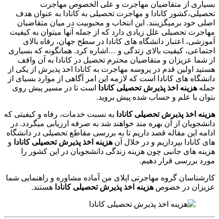
بسیاری از متقاضیان مهاجرت و علی الخصوص مهاجرت
تحصیلی،کشور کانادا و مهاجرت تحصیلی به کانادا به عنوان هدف
اصلی خود برمیگزینند. این انتخاب و محبوبیت در میان متقاضیان
مهاجرت تحصیلی علل زیادی دارد که از جمله آنها میتوان به کیفیت
آموزشی، اعتبار دانشگاه های کانادا در سطح جهان، رفاه بالای
اجتماعی، کیفیت بالای زتدگی و …اشاره کرد. همانگونه که بسیاری
از شما عزیزان و متقاضیان محترم تحصیل در کانادا به آن واقف
هستید اولین قدم در پروسه مهاجرت به کانادا اخذ پذیرش از یکی از
دانشگاه های کانادا است که لازمه این امر آگاهی از موارد بسیای از
جمله
هزینه اخذ پذیرش تحصیلی کانادا
است تا در مسیر پیش روی
بتوان با علم و حساب شده پیش بروید.
هزینه اخذ پذیرش تحصیلی کانادا
به نسبت خدمات، رفاه و کیفیتی که
دانشجویان از آن بهره مند خواهند شد به صرفه ارزیابی میگردد. در
ادامه این مقاله قصد داریم تا به بررسی مقاطع تحصیلی در دانشگاه
های کانادا بپردازیم و در خلال آن
هزینه اخذ پذیرش تحصیلی کانادا
و
هزینه های جانبی چون هزینه زندگی دانشجویان در این کشور را
مورد بررسی قرار دهیم.
کارشناسان گروه مهاجرتی اپلای من آماده مشاوره و راهنمایی شما
عزیزان در خصوص
هزینه اخذ پذیرش تحصیلی کانادا
هستند.