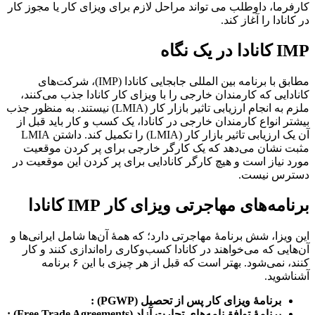
کارفرما، داوطلب می تواند مراحل لازم برای ویزای کار یا مجوز کار
در کانادا را آغاز کند.
IMP کانادا در یک نگاه
مطابق با برنامه بین المللی جابجایی کانادا (IMP)، شرکت‌های
کانادایی که کارمندان خارجی را با ویزای کار کانادا جذب می‌کنند،
ملزم به انجام ارزیابی تاثیر بازار کار (LMIA) نیستند. به منظور جذب
بیشتر انواع کارمندان خارجی در کانادا، یک کسب و کار باید قبل از
آن یک ارزیابی تاثیر بازار کار (LMIA) را تکمیل کند. داشتن LMIA
مثبت نشان می‌دهد که یک کارگر خارجی برای پر کردن موقعیت
مورد نیاز است و هیچ کارگر کانادایی برای پر کردن این موقعیت در
دسترس نیست.
برنامه‌های مهاجرتی ویزای کار IMP کانادا
این ویزا، شش برنامۀ مهاجرتی دارد؛ که همۀ آن‌ها شامل ایرانی‌ها و
آن‌هایی که می‌خواهند در کانادا کسب‌وکاری راه‌اندازی کنند و کار
کنند، نمی‌شود. بهتر است که قبل از هر چیزی با این ۶ برنامه
آشناشوید.
برنامۀ ویزای کار پس از تحصیل
(PGWP) :
برنامۀ توافق‌نامه‌های تجارت آزاد
(Free Trade Agreements) :