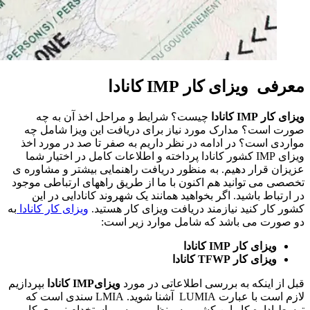
معرفی ویزای کار IMP کانادا
ویزای کار IMP کانادا
چیست؟ شرایط و مراحل اخذ آن به چه
صورت است؟ مدارک مورد نیاز برای دریافت این ویزا شامل چه
مواردی است؟ در ادامه در نظر داریم به صفر تا صد در مورد اخذ
ویزای IMP کشور کانادا پرداخته و اطلاعات کامل در اختیار شما
عزیزان قرار دهیم. به منظور دریافت راهنمایی بیشتر و مشاوره ی
تخصصی می توانید هم اکنون با ما از طریق راههای ارتباطی موجود
در ارتباط باشید. اگر بخواهید همانند یک شهروند کانادایی در این
کشور کار کنید نیازمند دریافت ویزای کار هستید.
ویزای کار کانادا
به
دو صورت می باشد که شامل موارد زیر است:
ویزای کار IMP کانادا
ویزای کار TFWP کانادا
قبل از اینکه به بررسی اطلاعاتی در مورد
ویزایIMP کانادا
بپردازیم
لازم است با عبارت LUMIA آشنا شوید. LMIA سندی است که
توسط اداره کار این کشور به منظور بررسی استخدام نیروی کار