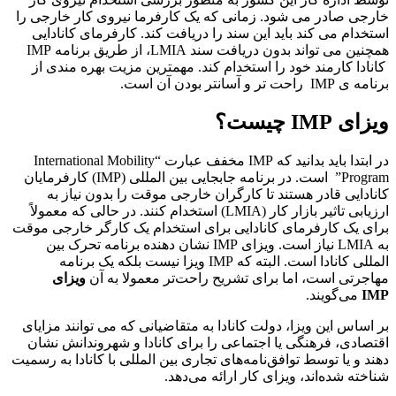
خارجی صادر می شود. زمانی که یک کارفرما نیروی کار خارجی را
استخدام می کند باید این سند را دریافت کند. کارفرمای کانادایی
همچنین می تواند بدون دریافت سند LMIA، از طریق برنامه IMP
کانادا کارمند خود را استخدام کند. مهمترین مزیت بهره مندی از
برنامه ی IMP راحت تر و آسانتر بودن آن است.
ویزای IMP چیست؟
در ابتدا باید بدانید که IMP مخفف عبارت “International Mobility
Program” است. در برنامه جابجایی بین المللی (IMP) کارفرمایان
کانادایی قادر هستند تا کارگران خارجی موقت را بدون نیاز به
ارزیابی تاثیر بازار کار (LMIA) استخدام کنند. در حالی که معمولاً
برای یک کارفرمای کانادایی برای استخدام یک کارگر خارجی موقت
به LMIA نیاز است. ویزای IMP نشان دهنده برنامه تحرک بین
المللی کانادا است. البته که IMP ویزا نیست بلکه یک برنامه
مهاجرتی است، اما برای تشریح راحت‌تر معمولا به آن
ویزای
IMP
می‌گویند.
بر اساس این ویزا، دولت کانادا به متقاضیانی که می توانند مزایای
اقتصادی، فرهنگی یا اجتماعی را برای کانادا و شهروندانش نشان
دهند و یا توسط توافق‌نامه‌های تجاری بین المللی با کانادا به رسمیت
شناخته شده‌اند، ویزای کار ارائه می‌دهد.