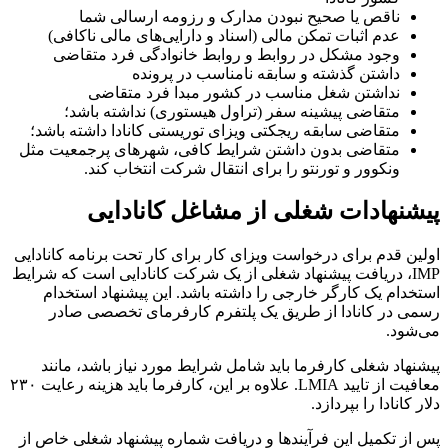
ناقص یا صحیح نبودن مدارک و رزومه ارسالی شما
عدم اثبات تمکن مالی (اسناد و دارایی‌های مالی ناکافی)
وجود مشکل در روابط و روابط خانوادگی فرد متقاضی
داشتن گذشته و سابقه نامناسب در پرونده
نداشتن شغل مناسب در کشور مبدا فرد متقاضی
متقاضی پیشینه سفر (تراول هیستوری) نداشته باشد؛
متقاضی سابقه ریجکتی ویزای توریستی کانادا داشته باشد؛
متقاضی بدون داشتن شرایط کافی، شهرهای پرجمعیت مثل
ونکوور و تورنتو را برای انتقال شرکت انتخاب کند.
پیشنهادات شغلی از مشاغل کانادایی
اولین قدم برای درخواست ویزای کار برای کار تحت برنامه کانادایی
IMP، دریافت پیشنهاد شغلی از یک شرکت کانادایی است که شرایط
استخدام یک کارگر خارجی را داشته باشد. این پیشنهاد استخدام
رسمی در کانادا از طریق یک پلتفرم کارفرمای تخصصی صادر
می‌شود.
پیشنهاد شغلی کارفرما باید شامل شرایط مورد نیاز باشد، مانند
معافیت از تایید LMIA. علاوه بر این، کارفرما باید هزینه رعایت ۲۳۰
دلار کانادا را بپردازد.
پس از تکمیل این فرآیندها و دریافت شماره پیشنهاد شغلی خاص از