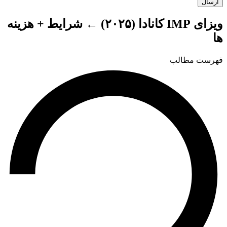
ارسال
ویزای IMP کانادا (۲۰۲۵) ← شرایط + هزینه
ها
فهرست مطالب