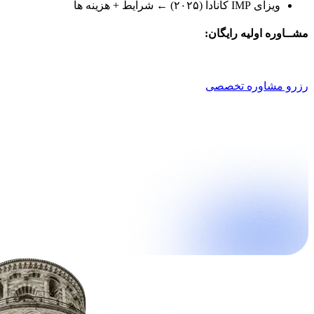
ویزای IMP کانادا (۲۰۲۵) ← شرایط + هزینه ها
مشــاوره اولیه رایگان:
021 9100 4757
رزرو مشاوره تخصصی