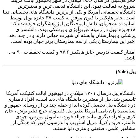
جانز هاپکینز، در سال ۱۸۸۶میلادی در شهر بالتیمور ایالت مریلند
شروع به فعالیت نمود. این دانشگاه قدیمی ترین و معتبرترین
دانشگاه تحقیقاتی آمریکا و یکی از برترین دانشگاه های تحقیقاتی دنیا
است. جانز هاپکینز تا کنون موفق به کسب ۳۷ جایزه نوبل توسط
اساتید، دانشجویان، دانش آموختگان یا پژوهشگران خود شده که
۱۸جایزه نوبل در زمینه فیزیولوژی و پزشکی بوده، دانشسرای
پزشکی و بیمارستان وابسته آن شهرت جهانی دارند و در چند دهه
اخیر این بیمارستان یکی از سه بیمارستان برتر جهان بوده است.
امتیاز کیفیت تدریس جانز هاپکینز ۷۷.۶ و کیفیت تحقیقات ۹۰ می
باشد.
ییل (Yale)
دانشگاه ییل درسال ۱۷۰۱ میلادی در نیوهیون ایالت کنتیکت آمریکا
تاسیس شد. ییل از معتبرین دانشگاه های دنیا است، افراد نامداری
در دانشگاه ییل تحصیل کرده اند از جمله چند تن از روسای جمهور و
سیاستمداران نامی آمریکا نظیر بیل کلینتون، جرج دبلیو بوش ، جان
کری و افراد دیگری مانند جرالد فورد، سامویل مورس، جودی
فاستر، فرید زکریا، مریل استریپ و اندرسون کوپر که همگی از
مشاهیر علمی، صنعتی و هنری دنیا هستند.