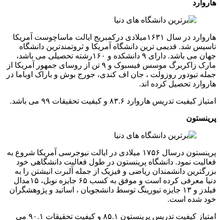
هاروارد
هاروارد در سال ۱۶۳۱میلادی درکمبریج ایالت ماساچوست آمریکا
تاسیس شد. قدیمی ترین دانشگاه آمریکا و ثروتمندترین دانشگاه
جهان می باشد. دارای ۹ دانشکده و ۱۶۰رشته تحصیلی می باشد،
مارک زاکربرگ موسس فیسبوک و ۹ تن از روسای جمهور آمریکا از
جمله تیودور روزولت ، جان اف کندی، جورج بوش و باراک اوباما در
هاروارد تحصیل کرده اند.
امتیاز کیفیت تدریس هاروارد ۸۳.۶ و کیفیت تحقیقات ۹۹ می باشد.
پرینستون
پرینستون درسال ۱۷۵۶ میلادی در ایالت نیوجرسی آمریکا شروع به
فعالیت نمود. دانشگاه پرینستون در طول فعالیت دانشگاهی خود
بزرگترین دانشمندان ریاضی و فیزیک از جمله آلبرت انیشتن را به
دنیا معرفی کرده است و موفق به کسب ۶۵ جایزه نوبل، ۱۵مدال
فیلدز و ۱۳ جایزه تیورینگ توسط دانشجویان ، اساتید و پژوهشگران
خود شده است.
امتیاز کیفیت تدریس پرینستون ۸۵.۱ و کیفیت تحقیقات ۹۰.۱ می