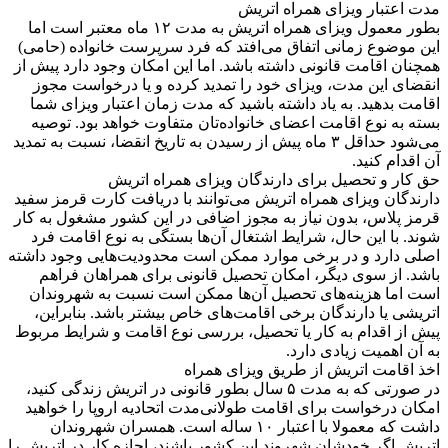
مدت اعتبار ویزای همراه اتریش
بطور معمول ویزای همراه اتریش به مدت ۱۲ ماه معتبر است اما
این موضوع زمانی اتفاق می‌افتد که فرد سرپرست خانواده (حامی)
همچنان اقامت قانونی داشته باشد. اما این امکان وجود دارد پیش از
انقضای این مدت، ویزای خود را تمدید کرده و یا درخواست مجوز
اقامت بدهید. به یاد داشته باشید که مدت زمان اعتبار ویزای شما
بسته به نوع اقامت اعضای خانواده‌تان متفاوت خواهد بود. توصیه
می‌شود حداقل ۳ ماه پیش از رسیدن به تاریخ انقضا، نسبت به تمدید
آن اقدام کنید.
حق کار و تحصیل برای دارندگان ویزای همراه اتریش
دارندگان ویزای همراه اتریش می‌توانند با دریافت کارت قرمز سفید
قرمز پلاس، بدون نیاز به مجوز اضافی در این کشور مشغول به کار
شوند. با این حال، شرایط اشتغال آن‌ها بستگی به نوع اقامت فرد
اصلی دارد و در برخی موارد ممکن است محدودیت‌هایی وجود داشته
باشد. از سوی دیگر، امکان تحصیل قانونی برای همراهان فراهم
است اما هزینه‌های تحصیل آن‌ها ممکن است نسبت به شهروندان
اتریشی یا دارندگان برخی اقامت‌های خاص بیشتر باشد. بنابراین،
پیش از اقدام به کار یا تحصیل، بررسی نوع اقامت و شرایط مربوط
به آن اهمیت زیادی دارد.
اخذ اقامت اتریش از طریق ویزای همراه
در صورتی که به مدت ۵ سال بطور قانونی در اتریش زندگی کنید،
امکان درخواست برای اقامت طولانی‌مدت اتحادیه اروپا را خواهید
داشت که معمولا با اعتبار ۱۰ ساله است. همسران شهروندان
اتریش اگر خودشان شهروند این کشور باشند، اجازه کار در اتریش را