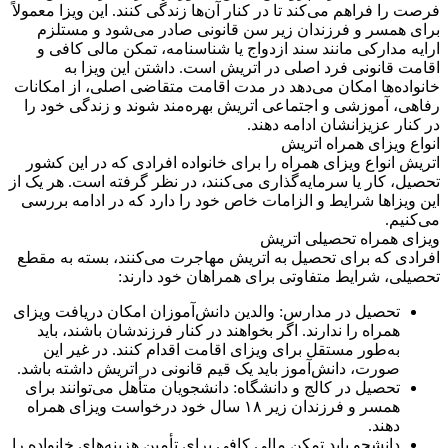
فرصت را فراهم می‌کند تا در کنار آن‌ها زندگی کنند. این ویزا معمولاً
برای همسر و فرزندان زیر سن قانونی صادر می‌شود و مستلزم
ارایه مدارکی مانند سند ازدواج یا شناسنامه، تمکن مالی کافی و
اقامت قانونی فرد اصلی در اتریش است. داشتن این ویزا به
خانواده‌ها امکان می‌دهد در مدت اقامت متقاضی اصلی، از امکانات
رفاهی، آموزشی و اجتماعی اتریش بهره‌مند شوند و زندگی خود را
در کنار عزیزانشان ادامه دهند.
انواع ویزای همراه اتریش
اتریش انواع ویزای همراه را برای خانواده افرادی که در این کشور
تحصیل، کار یا سرمایه‌گذاری می‌کنند، در نظر گرفته است. هر یک از
این ویزاها شرایط و الزامات خاص خود را دارد که در ادامه بررسی
می‌کنیم.
ویزای همراه تحصیلی اتریش
افرادی که برای تحصیل به اتریش مهاجرت می‌کنند، بسته به مقطع
تحصیلی، شرایط متفاوتی برای همراهان خود دارند:
تحصیل در مدارس: والدین دانش‌آموزان امکان دریافت ویزای
همراه را ندارند. اگر بخواهند در کنار فرزندشان باشند، باید
به‌طور مستقل برای ویزای اقامت اقدام کنند. در غیر این
صورت، دانش‌آموز باید یک قیم قانونی در اتریش داشته باشد.
تحصیل در کالج و دانشگاه: دانشجویان متأهل می‌توانند برای
همسر و فرزندان زیر ۱۸ سال خود درخواست ویزای همراه
دهند.
دانشجو باید تمکن مالی کافی برای تأمین هزینه‌های خانواده را