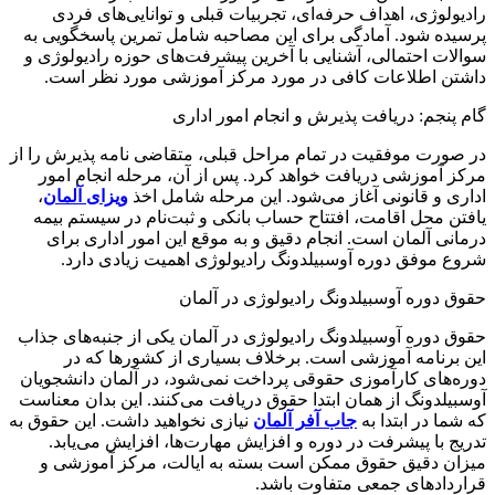
رادیولوژی، اهداف حرفه‌ای، تجربیات قبلی و توانایی‌های فردی
پرسیده شود. آمادگی برای این مصاحبه شامل تمرین پاسخگویی به
سوالات احتمالی، آشنایی با آخرین پیشرفت‌های حوزه رادیولوژی و
داشتن اطلاعات کافی در مورد مرکز آموزشی مورد نظر است.
گام پنجم: دریافت پذیرش و انجام امور اداری
در صورت موفقیت در تمام مراحل قبلی، متقاضی نامه پذیرش را از
مرکز آموزشی دریافت خواهد کرد. پس از آن، مرحله انجام امور
اداری و قانونی آغاز می‌شود. این مرحله شامل اخذ
ویزای آلمان
،
یافتن محل اقامت، افتتاح حساب بانکی و ثبت‌نام در سیستم بیمه
درمانی آلمان است. انجام دقیق و به موقع این امور اداری برای
شروع موفق دوره آوسبیلدونگ رادیولوژی اهمیت زیادی دارد.
حقوق دوره آوسبیلدونگ رادیولوژی در آلمان
حقوق دوره آوسبیلدونگ رادیولوژی در آلمان یکی از جنبه‌های جذاب
این برنامه آموزشی است. برخلاف بسیاری از کشورها که در
دوره‌های کارآموزی حقوقی پرداخت نمی‌شود، در آلمان دانشجویان
آوسبیلدونگ از همان ابتدا حقوق دریافت می‌کنند. این بدان معناست
که شما در ابتدا به
جاب آفر آلمان
نیازی نخواهید داشت. این حقوق به
تدریج با پیشرفت در دوره و افزایش مهارت‌ها، افزایش می‌یابد.
میزان دقیق حقوق ممکن است بسته به ایالت، مرکز آموزشی و
قراردادهای جمعی متفاوت باشد.