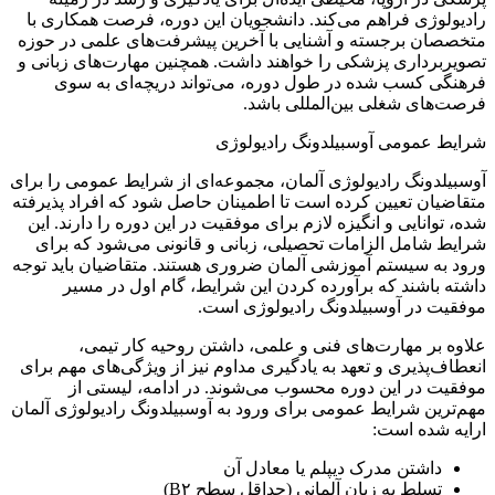
رادیولوژی فراهم می‌کند. دانشجویان این دوره، فرصت همکاری با
متخصصان برجسته و آشنایی با آخرین پیشرفت‌های علمی در حوزه
تصویربرداری پزشکی را خواهند داشت. همچنین مهارت‌های زبانی و
فرهنگی کسب شده در طول دوره، می‌تواند دریچه‌ای به سوی
فرصت‌های شغلی بین‌المللی باشد.
شرایط عمومی آوسبیلدونگ رادیولوژی
آوسبیلدونگ رادیولوژی آلمان، مجموعه‌ای از شرایط عمومی را برای
متقاضیان تعیین کرده است تا اطمینان حاصل شود که افراد پذیرفته
شده، توانایی و انگیزه لازم برای موفقیت در این دوره را دارند. این
شرایط شامل الزامات تحصیلی، زبانی و قانونی می‌شود که برای
ورود به سیستم آموزشی آلمان ضروری هستند. متقاضیان باید توجه
داشته باشند که برآورده کردن این شرایط، گام اول در مسیر
موفقیت در آوسبیلدونگ رادیولوژی است.
علاوه بر مهارت‌های فنی و علمی، داشتن روحیه کار تیمی،
انعطاف‌پذیری و تعهد به یادگیری مداوم نیز از ویژگی‌های مهم برای
موفقیت در این دوره محسوب می‌شوند. در ادامه، لیستی از
مهم‌ترین شرایط عمومی برای ورود به آوسبیلدونگ رادیولوژی آلمان
ارایه شده است:
داشتن مدرک دیپلم یا معادل آن
تسلط به زبان آلمانی (حداقل سطح B۲)