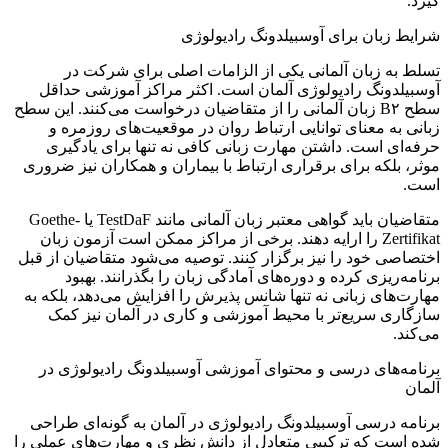
گیرد.
شرایط زبان برای آوسبیلدونگ رادیولوژی
تسلط به زبان آلمانی یکی از الزامات اصلی برای شرکت در
آوسبیلدونگ رادیولوژی آلمان است. اکثر مراکز آموزشی حداقل
سطح B۲ زبان آلمانی را از متقاضیان درخواست می‌کنند. این سطح
زبانی به معنای توانایی ارتباط روان در موقعیت‌های روزمره و
حرفه‌ای است. داشتن مهارت زبانی کافی نه تنها برای یادگیری
موثر، بلکه برای برقراری ارتباط با بیماران و همکاران نیز ضروری
است.
متقاضیان باید گواهی معتبر زبان آلمانی مانند TestDaF یا Goethe-
Zertifikat را ارایه دهند. برخی از مراکز ممکن است آزمون زبان
اختصاصی خود را نیز برگزار کنند. توصیه می‌شود متقاضیان از قبل
برنامه‌ریزی کرده و دوره‌های آمادگی زبان را بگذرانند. بهبود
مهارت‌های زبانی نه تنها شانس پذیرش را افزایش می‌دهد، بلکه به
سازگاری سریع‌تر با محیط آموزشی و کاری در آلمان نیز کمک
می‌کند.
برنامه‌های درسی و محتوای آموزشی آوسبیلدونگ رادیولوژی در
آلمان
برنامه درسی آوسبیلدونگ رادیولوژی در آلمان به گونه‌ای طراحی
شده است که ترکیبی متعادل از دانش نظری و مهارت‌های عملی را