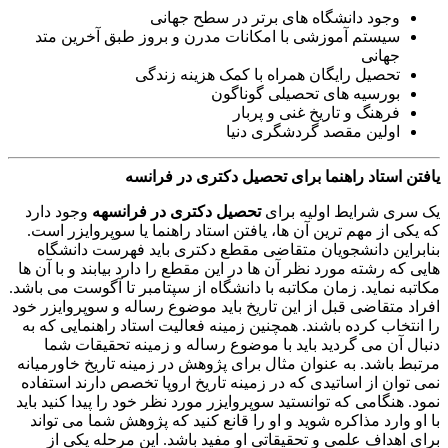
وجود دانشگاه های برتر در سطح جهانی
سیستم آموزشی با امکانات مدرن و بروز طبق آخرین متد
جهانی
تحصیل رایگان همراه با کمک هزینه زندگی
بورسیه های تحصیلی گوناگون
فرهنگ و تاریخ غنی و پربار
اولین مقصد گردشگری دنیا
یافتن استاد راهنما برای
تحصیل دکتری در فرانسه
یک سری شرایط اولیه برای
تحصیل دکتری در فرانسهه
وجود دارد
که یکی از مهم ترین آن ها، یافتن استاد راهنما یا سوپروایزر است.
بنابراین دانشجویان متقاضی مقطع دکتری باید فهرست دانشگاه
هایی که رشته مورد نظر آن ها در این مقطع را دارد بیابند و با آن ها
مکاتبه نماید. زمان مکاتبه با دانشگاه از سپتامبر تا آگوست می باشد.
افراد متقاضی قبل از این تاریخ باید موضوع رساله و سوپروایزر خود
را انتخاب کرده باشند. همچنین زمینه فعالیت استاد راهنمایی که به
دنبال آن می گردید باید با موضوع رساله و زمینه تحقیقات شما
مرتبط باشد. به عنوان مثال برای پژوهش در زمینه تاریخ خاورمیانه
نمی توان از اساتیدی که در زمینه تاریخ اروپا تخصص دارند استفاده
نمود. هنگامی که توانستید سوپروایزر مورد نظر خود را پیدا کنید باید
با او وارد مذاکره شوید و او را قانع کنید که پژوهش شما می تواند
برای اهداف علمی و تحقیقاتی او مفید باشد. این مرحله یکی از