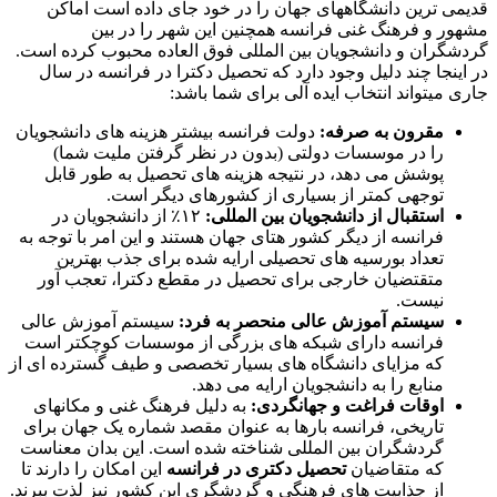
قدیمی ترین دانشگاههای جهان را در خود جای داده است اماکن
مشهور و فرهنگ غنی فرانسه همچنین این شهر را در بین
گردشگران و دانشجویان بین المللی فوق العاده محبوب کرده است.
در اینجا چند دلیل وجود دارد که تحصیل دکترا در فرانسه در سال
جاری میتواند انتخاب ایده آلی برای شما باشد:
مقرون به صرفه:
دولت فرانسه بیشتر هزینه های دانشجویان
را در موسسات دولتی (بدون در نظر گرفتن ملیت شما)
پوشش می دهد، در نتیجه هزینه های تحصیل به طور قابل
توجهی کمتر از بسیاری از کشورهای دیگر است.
استقبال از دانشجویان بین المللی:
۱۲٪ از دانشجویان در
فرانسه از دیگر کشور هتای جهان هستند و این امر با توجه به
تعداد بورسیه های تحصیلی ارایه شده برای جذب بهترین
متقتضیان خارجی برای تحصیل در مقطع دکترا، تعجب آور
نیست.
سیستم آموزش عالی منحصر به فرد:
سیستم آموزش عالی
فرانسه دارای شبکه های بزرگی از موسسات کوچکتر است
که مزایای دانشگاه های بسیار تخصصی و طیف گسترده ای از
منابع را به دانشجویان ارایه می دهد.
اوقات فراغت و جهانگردی:
به دلیل فرهنگ غنی و مکانهای
تاریخی، فرانسه بارها به عنوان مقصد شماره یک جهان برای
گردشگران بین المللی شناخته شده است. این بدان معناست
که متقاضیان
تحصیل دکتری در فرانسه
این امکان را دارند تا
از جذابیت های فرهنگی و گردشگری این کشور نیز لذت ببرند.