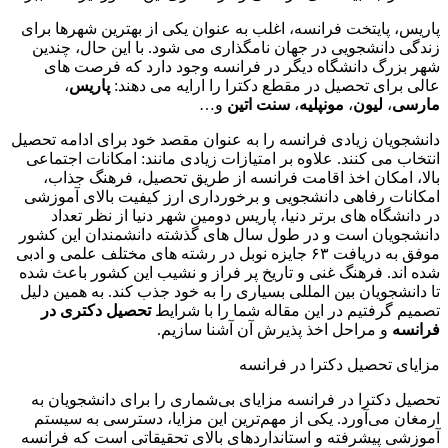
پاریس، پایتخت فرانسه، اغلب به عنوان یکی از بهترین شهرها برای
زندگی دانشجویی در جهان نامگذاری می شود. با این حال، چندین
شهر بزرگ دانشگاه دیگر در فرانسه وجود دارد که فرصت های
عالی برای تحصیل در مقطع دکترا را ارایه می دهند:
پاریس
،
مارسی
،
لیون
،
مونپلیه
،
سنت اتین
و…
دانشجویان زیادی فرانسه را به عنوان مقصد خود برای ادامه تحصیل
انتخاب می کنند. علاوه بر امتیازات زیادی مانند: امکانات اجتماعی
بالا، امکان اخذ اقامت فرانسه از طریق تحصیل، فرهنگ جذاب،
امکانات رفاهی دانشجویی و برخورداری ارز کیفیت بالای آموزشی
در دانشگاه های برتر دنیا، پاریس دومین شهر دنیا از نظر تعداد
دانشجویان است و در طول سال های گذشته دانشمندان این کشور
موفق به دریافت ۶۳ جایزه نوبل در رشته های مختلف علمی و ادبی
شده اند. فرهنگ غنی و تاریخ پر فراز و نشیب این کشور باعث شده
تا دانشجویان بین المللی بسیاری را به خود جذب کند. به همین دلیل
تصمیم گرفتیم در این مقاله شما را با شرایط
تحصیل دکتری در
فرانسه
و مراحل اخذ پذیرش آن آشنا سازیم.
مزایای تحصیل دکترا در فرانسه
تحصیل دکترا در فرانسه مزایای بی‌شماری را برای دانشجویان به
ارمغان می‌آورد. یکی از مهم‌ترین این مزایا، دسترسی به سیستم
آموزشی پیشرفته و استانداردهای بالای تحقیقاتی است که فرانسه