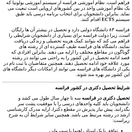
فراهم است. نظام آموزشی فرانسه از سیستم آموزشی بولونیا که
یک نظام آموزشی واحد در بین کشورهای اروپایی است تبعیت می
نماید. بنابراین دانشجویان برای انتخاب برنامه درسی باید طبق
سیستم
ECTS
اقدام کنند.
فرانسه ۸۳ دانشگاه دولتی دارد و تحصیل در بیشتر آن ها رایگان
است، زیرا دولت فرانسه برای بسیاری از دانشجویان شرایطی را
فراهم می کند که بتوانند کمک هزینه تحصیلی و زندگی دریافت
نمایند. دانشگاه های فرانسه طیف گسترده ای از رشته های
گوناگون در مقاطع مختلف را ارایه می دهند. بنابراین افرادی که
قصد ادامه تحصیل در این کشور را به راحتی می توانند در رشته
مورد علاقه خود ادامه تحصیل دهند. همچنین متقاضیان با ثبت نام در
یکی از دانشگاه های فرانسه می توانند از امکانات دیگر دانشگاه های
این کشور نیز بهره مند شوند.
شرایط تحصیل دکتری در کشور فرانسه
تحصیل دکتری در فرانسه
سه تا چهار سال طول می کشد و
دانشجویان باید کلیه واحدهای درسی را با موفقیت پشت سر
بگذرانند. پیش نیاز پذیرش در مقطع دکترا، ارایه مدرک کارشناسی
ارشد در رشته مرتبط می باشد. همچنین سایر شرایط آن به شرح
زیراست:
توافق با یک استاد راهنما یا سوپروایزر