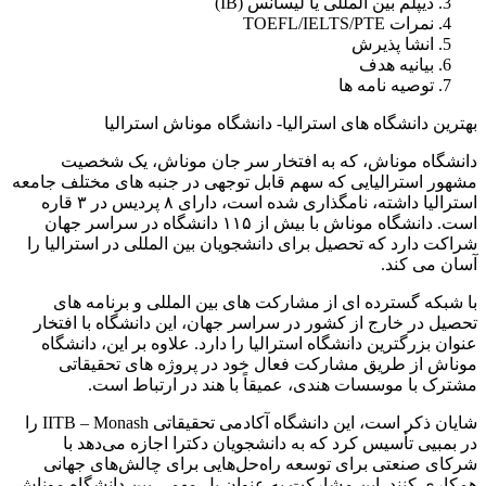
دیپلم بین المللی یا لیسانس (IB)
نمرات TOEFL/IELTS/PTE
انشا پذیرش
بیانیه هدف
توصیه نامه ها
بهترین دانشگاه های استرالیا- دانشگاه موناش استرالیا
دانشگاه موناش، که به افتخار سر جان موناش، یک شخصیت
مشهور استرالیایی که سهم قابل توجهی در جنبه های مختلف جامعه
استرالیا داشته، نامگذاری شده است، دارای ۸ پردیس در ۳ قاره
است. دانشگاه موناش با بیش از ۱۱۵ دانشگاه در سراسر جهان
شراکت دارد که تحصیل برای دانشجویان بین المللی در استرالیا را
آسان می کند.
با شبکه گسترده ای از مشارکت های بین المللی و برنامه های
تحصیل در خارج از کشور در سراسر جهان، این دانشگاه با افتخار
عنوان بزرگترین دانشگاه استرالیا را دارد. علاوه بر این، دانشگاه
موناش از طریق مشارکت فعال خود در پروژه های تحقیقاتی
مشترک با موسسات هندی، عمیقاً با هند در ارتباط است.
شایان ذکر است، این دانشگاه آکادمی تحقیقاتی IITB – Monash را
در بمبیی تأسیس کرد که به دانشجویان دکترا اجازه می‌دهد با
شرکای صنعتی برای توسعه راه‌حل‌هایی برای چالش‌های جهانی
همکاری کنند. این مشارکت به عنوان پل مهمی بین دانشگاه موناش