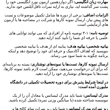
مهارت زبان انگلیسی:
اگر دوازدهمین آزمون بورد انگلیسی خود را
پشت سر گذاشته اید، نیازی به ارایه نمرات تافل/آیلتس خود ندارید.
الزامات اضافی:
برخی از دوره ها شامل تکمیل موضوعات و تست
های پیش نیاز، ارسال نمونه کارها و شرکت در مصاحبه ها یا آزمون
های آزمایشی است.
توصیه نامه:
۱-۳ توصیه نامه از افرادی که می توانند توانایی های
علمی یا حرفه ای شما را تأیید کنند ارایه دهید.
بیانیه شخصی/ بیانیه هدف:
بیانیه ای از هدف یا بیانیه شخصی
بنویسید که اهداف آکادمیک و حرفه ای خود را توضیح دهد و اینکه
برنامه چگونه به شما سود می رساند.
ارسال نمونه کارها، تست‌ها یا نمونه‌های نوشتاری:
بسته به برنامه‌ای
که برای آن درخواست می‌دهید، ممکن است لازم باشد نمونه کارها،
تست‌ها یا نمونه‌های نوشتاری خود را ارایه دهید.
در اینجا شرایط پذیرش برای دوره تحصیلات تکمیلی در دانشگاه
ملبورن آمده است:
مدرک لیسانس:
شما باید مدرک لیسانس یا معادل آن را از یک
موسسه شناخته شده (با میانگین وزنی نمره) تکمیل کرده باشید.
ریز نمرات مدرک لیسانس:
شما باید ریز نمرات تمام کالج ها و