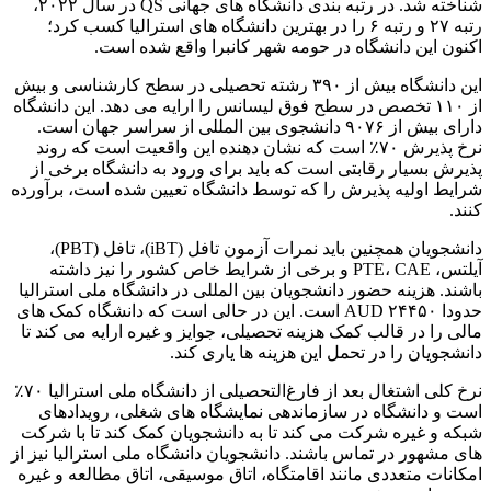
شناخته شد. در رتبه بندی دانشگاه های جهانی QS در سال ۲۰۲۲،
رتبه ۲۷ و رتبه ۶ را در بهترین دانشگاه های استرالیا کسب کرد؛
اکنون این دانشگاه در حومه شهر کانبرا واقع شده است.
این دانشگاه بیش از ۳۹۰ رشته تحصیلی در سطح کارشناسی و بیش
از ۱۱۰ تخصص در سطح فوق لیسانس را ارایه می دهد. این دانشگاه
دارای بیش از ۹۰۷۶ دانشجوی بین المللی از سراسر جهان است.
نرخ پذیرش ۷۰٪ است که نشان دهنده این واقعیت است که روند
پذیرش بسیار رقابتی است که باید برای ورود به دانشگاه برخی از
شرایط اولیه پذیرش را که توسط دانشگاه تعیین شده است، برآورده
کنند.
دانشجویان همچنین باید نمرات آزمون تافل (iBT)، تافل (PBT)،
آیلتس، PTE، CAE و برخی از شرایط خاص کشور را نیز داشته
باشند. هزینه حضور دانشجویان بین المللی در دانشگاه ملی استرالیا
حدودا ۲۴۴۵۰ AUD است. این در حالی است که دانشگاه کمک های
مالی را در قالب کمک هزینه تحصیلی، جوایز و غیره ارایه می کند تا
دانشجویان را در تحمل این هزینه ها یاری کند.
نرخ کلی اشتغال بعد از فارغ‌التحصیلی از دانشگاه ملی استرالیا ۷۰٪
است و دانشگاه در سازماندهی نمایشگاه های شغلی، رویدادهای
شبکه و غیره شرکت می کند تا به دانشجویان کمک کند تا با شرکت
های مشهور در تماس باشند. دانشجویان دانشگاه ملی استرالیا نیز از
امکانات متعددی مانند اقامتگاه، اتاق موسیقی، اتاق مطالعه و غیره