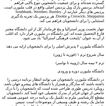
گسترده شده‌اند و برای جمعیت دانشجویی تنوع بالایی فراهم
آمده‌اند. پردیس پارک ویل پردیس اصلی واقع در قلب ملبورن است.
پردیس های دیگر عبارتند از Southbank، Werribee، Burnley،
Creswick، Shepparton و Dookie. هر پردیس یک تجربه یادگیری
استثنایی را برای دانشجویان فراهم می کند.
چهار نخست وزیر استرالیا و پنج فرماندار کل از این دانشگاه معتبر
فارغ التحصیل شده اند. این دانشگاه در ملبورن قرار دارد که اغلب
از آن به عنوان “پایتخت فرهنگی استرالیا” یاد می شود.
دانشگاه ملبورن ۲ پذیرش اصلی را برای دانشجویان ارایه می دهد:
سال شروع ترم ۱ (فوریه تا ژوین)
ترم ۲ نیمه سال (ژوییه تا نوامبر)
دانشگاه ملبورن دوره و ورودی
در دانشگاه ملبورن، دانشجویان می توانند انتظار برنامه درسی را
داشته باشند که سازگار و همتراز با دانشگاه های پیشرو جهان باشد.
رویکرد تدریس طوری طراحی شده است که دانشجویان را با درک
جامعی از جهان فراتر از مدرک تحصیلی خود آشنا کند. دانشجویان
مقطع کارشناسی ملزم به تکمیل یک برنامه درجه عمومی هستند که
شامل یک رشته و طیف وسیعی از موضوعات است. سپس