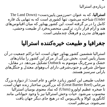
درباره‌ی استرالیا
استرالیا
، که به عنوان «سرزمین پایین‌دست» (The Land Down
Under) شناخته می‌شود، تنها کشوری است که به تنهایی یک قاره
کامل را در بر گرفته است. این کشور پهناور که میان اقیانوس‌های
هند و آرام قرار دارد، ترکیبی منحصربه‌فرد از طبیعت وحشی،
شهرهای مدرن و فرهنگ چندملیتی است.
جغرافیا و طبیعت خیره‌کننده استرالیا
استرالیا ششمین کشور پهناور جهان است، اما تراکم جمعیت در آن
بسیار پایین است. بخش بزرگی از مرکز این کشور را بیابان‌های
خشک و سرخ‌رنگ موسوم به Outback تشکیل می‌دهد. در مقابل،
سواحل شرقی و جنوب‌شرقی دارای آب‌وهوای معتدل و جنگل‌های
بارانی سرسبز هستند.
عجایب طبیعی این کشور زبانزد خاص و عام است؛ از دیواره بزرگ
مرجانی (Great Barrier Reef) که بزرگترین ساختار زنده جهان است،
تا صخره عظیم اولورو (Uluru) که نماد معنوی بومیان استرالیا
محسوب می‌شود. حیات وحش استرالیا نیز با وجود حیواناتی مانند
کانگورو، کوالا و پلاتی‌پوس که در هیچ جای دیگر جهان یافت
نمی‌شوند، بی‌نظیر است.