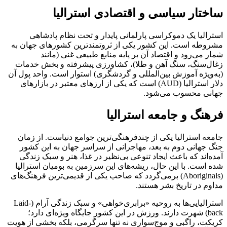
ساختار سیاسی و اقتصادی استرالیا
استرالیا یک دموکراسی پارلمانی پایدار و تحت نظام پادشاهی
مشروطه است. این کشور یکی از ثروتمندترین کشورهای جهان به
شمار می‌رود و اقتصاد آن بر پایه منابع طبیعی غنی (مانند
زغال‌سنگ، سنگ آهن و طلا)، کشاورزی پیشرفته و بخش خدمات
(به‌ویژه آموزش بین‌المللی و گردشگری) استوار است. واحد پول آن
دلار استرالیا (AUD) است که یکی از ارزهای معتبر در بازارهای
جهانی محسوب می‌شود.
فرهنگ و جامعه استرالیا
جامعه استرالیا یکی از چندفرهنگی‌ترین جوامع دنیاست. از زمان
جنگ جهانی دوم به بعد، مهاجرانی از سراسر جهان به این کشور
آمده‌اند که باعث ایجاد تنوعی بی‌نظیر در غذا، هنر و سبک زندگی
شده است. با این حال، ریشه‌های این سرزمین به بومیان استرالیا
(Aboriginals) برمی‌گردد که صاحب یکی از قدیمی‌ترین فرهنگ‌های
مداوم در تاریخ بشر هستند.
استرالیایی‌ها به روحیه «برابری‌خواهی» و سبک زندگی آرام (Laid-
back) شهرت دارند. ورزش در این کشور جایگاه ویژه‌ای دارد؛
کریکت، راگبی و موج‌سواری نه تنها سرگرمی، بلکه بخشی از هویت