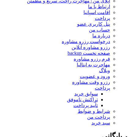
اپلای من | مهاجرت راحت، سریع و مطمئن
ارتباط با ما
اقامت اسپانیا
پرداخت
پنل کاربری عضو
حساب من
درباره ما
درخواست رزرو مشاوره
رزرو مشاوره آنلاین
صفحه نخست backup
فرم رزرو مشاوره
مهاجرت به ایتالیا
وبلاگ
ورود و عضویت
رزرو وقت مشاوره
پرداخت
سوابق خرید
تراکنش ناموفق
تأیید پرداخت
شرایط و ضوابط
پرداخت من
سبد خرید
بایگانی